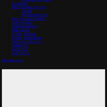
ЖАЛЮЗИ
МОСКИТНЫЕ СЕТКИ
ЗАМЕР
ВИДЫ ПОЛОТЕН
ФОТО НАШИХ РАБОТ
ПОРТФОЛИО
СЕРТИФИКАТЫ
ВАКАНСИИ
НАШИ ДРУЗЬЯ
НАШИ ПАРТНЕРЫ
ОКНА СО СКЛАДА
НОВОСТИ
ДИЛЕРАМ
КОНТАКТЫ
Мы вКонтакте