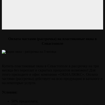
Оплата частами (рассрочка) на пластиковые окна в
Севастополе
Купить пластиковые окна в Севастополе в рассрочку на три
месяца без переплат и скрытых процентов возможно! Для
этого приходите в офис компании «ОКНАЛЮКС». Оплата
частями (рассрочка) действует на всю продукцию в каталоге и
на некоторые услуги.
Условия:
50% предоплата;