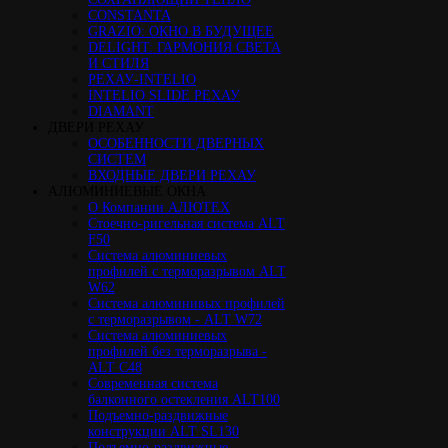
CONSTANTA
GRAZIO: ОКНО В БУДУЩЕЕ
DELIGHT: ГАРМОНИЯ СВЕТА
И СТИЛЯ
РЕХАУ-INTELIO
INTELIO SLIDE РЕХАУ
DIAMANT
ДВЕРИ РЕХАУ
ОСОБЕННОСТИ ДВЕРНЫХ
СИСТЕМ
ВХОДНЫЕ ДВЕРИ РЕХАУ
АЛЮМИНИЕВЫЕ ОКНА
О Компании АЛЮТЕХ
Стоечно-ригельная система ALT
F50
Cистема алюминиевых
профилей с терморазрывом ALT
W62
Система алюминивых профилей
с терморазрывом - ALT W72
Cистема алюминиевых
профилей без терморазрыва -
ALT C48
Cовременная система
балконного остекления ALT100
Подъемно-раздвижные
конструкции ALT SL130
Подъемно-раздвижные