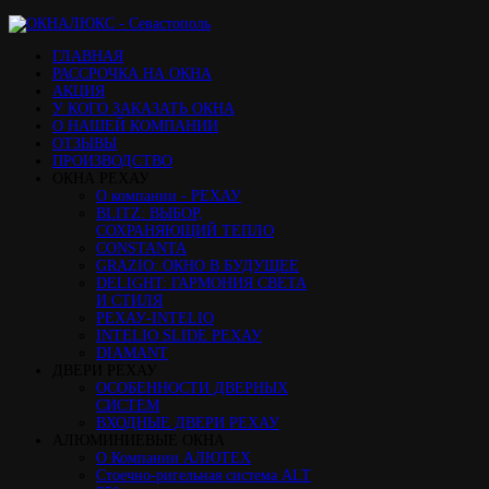
ГЛАВНАЯ
РАССРОЧКА НА ОКНА
АКЦИЯ
У КОГО ЗАКАЗАТЬ ОКНА
О НАШЕЙ КОМПАНИИ
ОТЗЫВЫ
ПРОИЗВОДСТВО
ОКНА РЕХАУ
О компании - РЕХАУ
BLITZ: ВЫБОР,
СОХРАНЯЮЩИЙ ТЕПЛО
CONSTANTA
GRAZIO: ОКНО В БУДУЩЕЕ
DELIGHT: ГАРМОНИЯ СВЕТА
И СТИЛЯ
РЕХАУ-INTELIO
INTELIO SLIDE РЕХАУ
DIAMANT
ДВЕРИ РЕХАУ
ОСОБЕННОСТИ ДВЕРНЫХ
СИСТЕМ
ВХОДНЫЕ ДВЕРИ РЕХАУ
АЛЮМИНИЕВЫЕ ОКНА
О Компании АЛЮТЕХ
Стоечно-ригельная система ALT