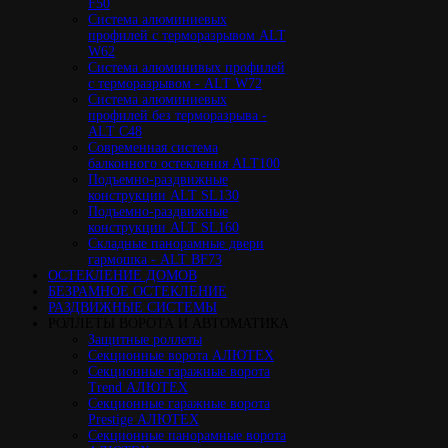
F50
Cистема алюминиевых
профилей с терморазрывом ALT
W62
Система алюминивых профилей
с терморазрывом - ALT W72
Cистема алюминиевых
профилей без терморазрыва -
ALT C48
Cовременная система
балконного остекления ALT100
Подъемно-раздвижные
конструкции ALT SL130
Подъемно-раздвижные
конструкции ALT SL160
Cкладные панорамные двери
гармошка - ALT BF73
ОСТЕКЛЕНИЕ ДОМОВ
БЕЗРАМНОЕ ОСТЕКЛЕНИЕ
РАЗДВИЖНЫЕ СИСТЕМЫ
РОЛЛЕТЫ ВОРОТА И АВТОМАТИКА
Защитные роллеты
Секционные ворота АЛЮТЕХ
Секционные гаражные ворота
Trend АЛЮТЕХ
Секционные гаражные ворота
Prestige АЛЮТЕХ
Секционные панорамные ворота