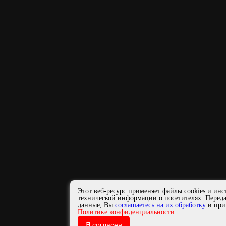
Этот веб-ресурс применяет файлы cookies и инс
технической информации о посетителях. Перед
данные, Вы
соглашаетесь на их обработку
и при
Политике конфиденциальности
Я согласен