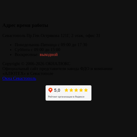
Адрес
время работы
Севастополь
Пр.Ген.Острякова 121Г,
2 этаж, офис 31
Понедельник-Пятница
с 09:00 до 17:30
Суббота с 09:00 до 15:00
Воскресенье:
выходной
Copyright © 2006-2026 ОКНАЛЮКС
Официальный сайт представителя завода ФДО и компании
«АЛЮТЕХ» в Севастополе
Окна Севастополь