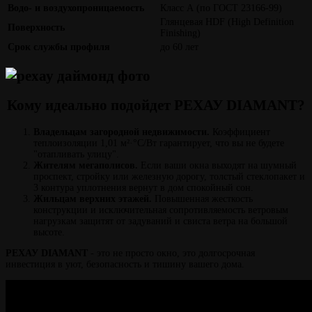
Водо- и воздухопроницаемость
Класс А (по ГОСТ 23166-99)
Глянцевая HDF (High Definition
Поверхность
Finishing)
Срок службы профиля
до 60 лет
Кому идеально подойдет РЕХАУ DIAMANT?
Владельцам загородной недвижимости.
Коэффициент
теплоизоляции 1,01 м²·°С/Вт гарантирует, что вы не будете
"отапливать улицу".
Жителям мегаполисов.
Если ваши окна выходят на шумный
проспект, стройку или железную дорогу, толстый стеклопакет и
3 контура уплотнения вернут в дом спокойный сон.
Жильцам верхних этажей.
Повышенная жесткость
конструкции и исключительная сопротивляемость ветровым
нагрузкам защитят от задуваний и свиста ветра на большой
высоте.
РЕХАУ DIAMANT
- это не просто окно, это долгосрочная
инвестиция в уют, безопасность и тишину вашего дома.