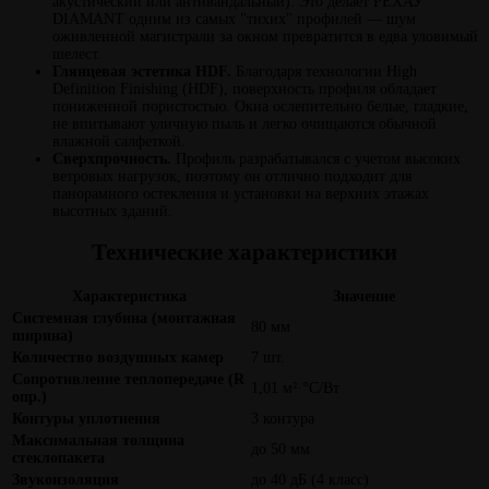
акустический или антивандальный). Это делает РЕХАУ
DIAMANT одним из самых "тихих" профилей — шум
оживленной магистрали за окном превратится в едва уловимый
шелест.
Глянцевая эстетика HDF.
Благодаря технологии High
Definition Finishing (HDF), поверхность профиля обладает
пониженной пористостью. Окна ослепительно белые, гладкие,
не впитывают уличную пыль и легко очищаются обычной
влажной салфеткой.
Сверхпрочность.
Профиль разрабатывался с учетом высоких
ветровых нагрузок, поэтому он отлично подходит для
панорамного остекления и установки на верхних этажах
высотных зданий.
Технические характеристики
Характеристика
Значение
Системная глубина (монтажная
80 мм
ширина)
Количество воздушных камер
7 шт.
Сопротивление теплопередаче (R
1,01 м²·°С/Вт
опр.)
Контуры уплотнения
3 контура
Максимальная толщина
до 50 мм
стеклопакета
Звукоизоляция
до 40 дБ (4 класс)