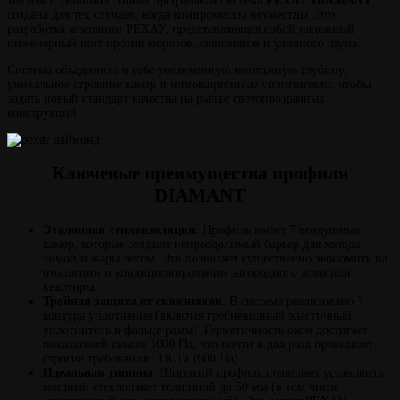
теплом и тишиной. Новая профильная система
РЕХАУ DIAMANT
создана для тех случаев, когда компромиссы неуместны. Это
разработка компании РЕХАУ, представляющая собой надежный
инженерный щит против морозов, сквозняков и уличного шума.
Система объединила в себе увеличенную монтажную глубину,
уникальное строение камер и инновационные уплотнители, чтобы
задать новый стандарт качества на рынке светопрозрачных
конструкций.
Ключевые преимущества профиля
DIAMANT
Эталонная теплоизоляция.
Профиль имеет 7 воздушных
камер, которые создают непреодолимый барьер для холода
зимой и жары летом. Это позволяет существенно экономить на
отоплении и кондиционировании загородного дома или
квартиры.
Тройная защита от сквозняков.
В системе реализовано 3
контура уплотнения (включая гребневидный эластичный
уплотнитель в фальце рамы). Герметичность окон достигает
показателей свыше 1000 Па, что почти в два раза превышает
строгие требования ГОСТа (600 Па).
Идеальная тишина.
Широкий профиль позволяет установить
мощный стеклопакет толщиной до 50 мм (в том числе