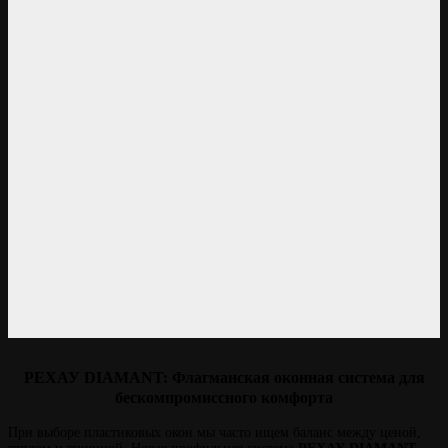
РЕХАУ DIAMANT: Флагманская оконная система для
бескомпромиссного комфорта
При выборе пластиковых окон мы часто ищем баланс между ценой,