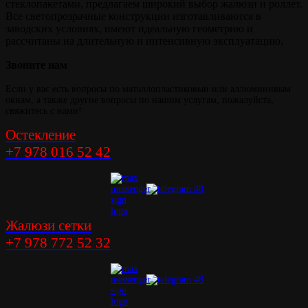
стеклопакетами, предлагаем широкий выбор жалюзи и роллет.
Все светопрозрачные конструкции изготавливаются в
заводских условиях, имеют идеальную геометрию и
рассчитаны на длительную и интенсивную эксплуатацию.
Звоните
нам
Если у вас есть вопросы по маталлопластиковыи или аллюминивым
окнам, а также другие вопросы по нашим услугам, пожалуйста,
свяжитесь с нами!
Остекление
+7 978 016 52 42
Жалюзи сетки
+7 978 772 52 32