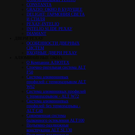
CONSTANTA
GRAZIO: ОКНО В БУДУЩЕЕ
DELIGHT: ГАРМОНИЯ СВЕТА
И СТИЛЯ
РЕХАУ-INTELIO
INTELIO SLIDE РЕХАУ
DIAMANT
ДВЕРИ РЕХАУ
ОСОБЕННОСТИ ДВЕРНЫХ
СИСТЕМ
ВХОДНЫЕ ДВЕРИ РЕХАУ
АЛЮМИНИЕВЫЕ ОКНА
О Компании АЛЮТЕХ
Стоечно-ригельная система ALT
F50
Cистема алюминиевых
профилей с терморазрывом ALT
W62
Система алюминивых профилей
с терморазрывом - ALT W72
Cистема алюминиевых
профилей без терморазрыва -
ALT C48
Cовременная система
балконного остекления ALT100
Подъемно-раздвижные
конструкции ALT SL130
Подъемно-раздвижные