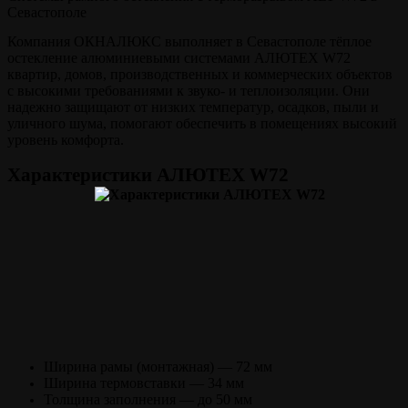
Севастополе
Компания ОКНАЛЮКС выполняет в Севастополе тёплое
остекление алюминиевыми системами АЛЮТЕХ W72
квартир, домов, производственных и коммерческих объектов
с высокими требованиями к звуко- и теплоизоляции. Они
надежно защищают от низких температур, осадков, пыли и
уличного шума, помогают обеспечить в помещениях высокий
уровень комфорта.
Характеристики АЛЮТЕХ W72
Ширина рамы (монтажная) — 72 мм
Ширина термовставки — 34 мм
Толщина заполнения — до 50 мм