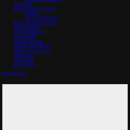
ЖАЛЮЗИ
МОСКИТНЫЕ СЕТКИ
ЗАМЕР
ВИДЫ ПОЛОТЕН
ФОТО НАШИХ РАБОТ
ПОРТФОЛИО
СЕРТИФИКАТЫ
ВАКАНСИИ
НАШИ ДРУЗЬЯ
НАШИ ПАРТНЕРЫ
ОКНА СО СКЛАДА
НОВОСТИ
ДИЛЕРАМ
КОНТАКТЫ
Мы вКонтакте