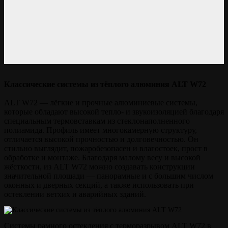
Классические системы из тёплого алюминия ALT W72
ALT W72 — лёгкие и прочные алюминиевые системы,
которые обладают высокой тепло- и звукоизоляцией благодаря
специальным термовставкам из стеклонаполненного
полиамида. Профиль имеет многокамерную структуру,
отличается высокой прочностью и долговечностью. Он
стильно выглядит, пожаробезопасен и влагостоек, прост в
обработке и монтаже. Благодаря малому весу и высокой
жёсткости, из ALT W72 можно создавать конструкции
значительной площади — панорамные и с большим числом
оконных и дверных секций, а также использовать при
остеклении ветхих и аварийных зданий.
Системы рамного остекления с терморазрывом ALT W72 в