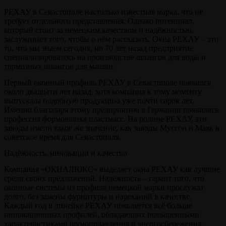
РЕХАУ в Севастополе настолько известная марка, что не
требует отдельного представления. Однако потенциал,
который стоит за немецким качеством и надёжностью,
заслуживает того, чтобы о нём рассказать. Окна РЕХАУ – это
то, что мы знаем сегодня, но 70 лет назад предприятие
специализировалось на производстве шлангов для воды и
тормозных шлангов для машин.
Первый оконный профиль РЕХАУ в Севастополе появился
около двадцати лет назад, хотя компания к тому моменту
выпускала подобную продукцию уже почти сорок лет.
Именно благодаря этому предприятию в Германии появилась
профессия формовщика пластмасс. На родине РЕХАУ, эти
заводы имели такое же значение, как заводы Муссон и Маяк в
советское время для Севастополя.
Надёжность, инновации и качество
Компания «ОКНАЛЮКС» выделяет окна РЕХАУ как лучшие
среди своих предложений. Надёжность – гарант того, что
оконные системы из профиля немецкой марки прослужат
долго, без замены фурнитуры и нареканий в качестве.
Каждый год в линейке РЕХАУ появляется всё больше
инновационных профилей, обладающи
х повышенными
характеристиками шумоподавления и энергосбережения.