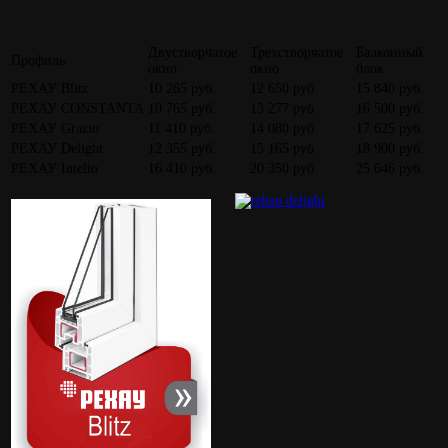
Двустворчатое
Трехстворчатое
Балконный
Профиль
окно
окно
блок
РЕХАУ Blitz
10 265 pуб.
12 650 pуб.
15 840 pуб.
РЕХАУ CONSTANTA
10 765 pуб.
13 277 pуб.
16 500 pуб.
РЕХАУ Grazio
11 410 pуб.
14 080 pуб.
17 625 pуб.
РЕХАУ Delight
12 355 pуб.
15 165 pуб.
18 900 pуб.
РЕХАУ Intelio
16 410 pуб.
20 350 pуб.
25 646 pуб.