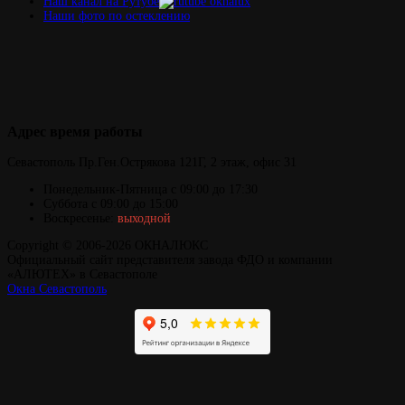
Наш канал на Рутубе
Наши фото по остеклению
Адрес
время работы
Севастополь
Пр.Ген.Острякова 121Г,
2 этаж, офис 31
Понедельник-Пятница
с 09:00 до 17:30
Суббота с 09:00 до 15:00
Воскресенье:
выходной
Copyright © 2006-2026 ОКНАЛЮКС
Официальный сайт представителя завода ФДО и компании
«АЛЮТЕХ» в Севастополе
Окна Севастополь