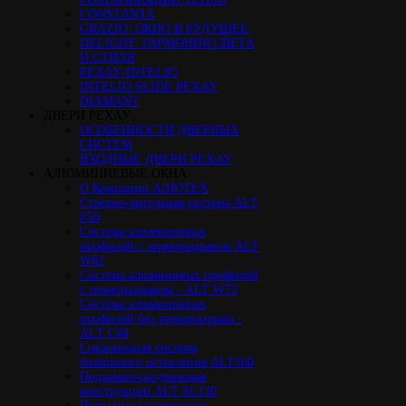
CONSTANTA
GRAZIO: ОКНО В БУДУЩЕЕ
DELIGHT: ГАРМОНИЯ СВЕТА
И СТИЛЯ
РЕХАУ-INTELIO
INTELIO SLIDE РЕХАУ
DIAMANT
ДВЕРИ РЕХАУ
ОСОБЕННОСТИ ДВЕРНЫХ
СИСТЕМ
ВХОДНЫЕ ДВЕРИ РЕХАУ
АЛЮМИНИЕВЫЕ ОКНА
О Компании АЛЮТЕХ
Стоечно-ригельная система ALT
F50
Cистема алюминиевых
профилей с терморазрывом ALT
W62
Система алюминивых профилей
с терморазрывом - ALT W72
Cистема алюминиевых
профилей без терморазрыва -
ALT C48
Cовременная система
балконного остекления ALT100
Подъемно-раздвижные
конструкции ALT SL130
Подъемно-раздвижные