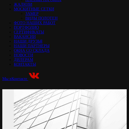
ЖАЛЮЗИ
МОСКИТНЫЕ СЕТКИ
ЗАМЕР
ВИДЫ ПОЛОТЕН
ФОТО НАШИХ РАБОТ
ПОРТФОЛИО
СЕРТИФИКАТЫ
ВАКАНСИИ
НАШИ ДРУЗЬЯ
НАШИ ПАРТНЕРЫ
ОКНА СО СКЛАДА
НОВОСТИ
ДИЛЕРАМ
КОНТАКТЫ
Мы вКонтакте