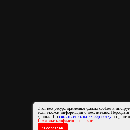
Этот веб-ресурс применяет файлы cookies и инстру
технической информации о посетителях. Передавая
данные, Вы
соглашаетесь на их обработку
и приним
Политике конфиденциальности
Я согласен