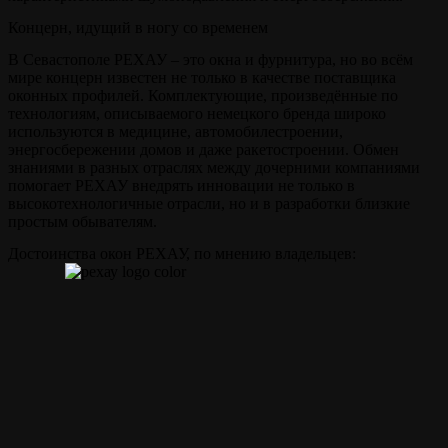
Концерн, идущий в ногу со временем
В Севастополе РЕХАУ – это окна и фурнитура, но во всём
мире концерн известен не только в качестве поставщика
оконных профилей. Комплектующие, произведённые по
технологиям, описываемого немецкого бренда широко
используются в медицине, автомобилестроении,
энергосбережении домов и даже ракетостроении. Обмен
знаниями в разных отраслях между дочерними компаниями
помогает РЕХАУ внедрять инновации не только в
высокотехнологичные отрасли, но и в разработки близкие
простым обывателям.
Достоинства окон РЕХАУ, по мнению владельцев: