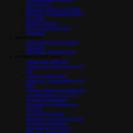
CONSTANTA
GRAZIO: ОКНО В БУДУЩЕЕ
DELIGHT: ГАРМОНИЯ СВЕТА
И СТИЛЯ
РЕХАУ-INTELIO
INTELIO SLIDE РЕХАУ
DIAMANT
ДВЕРИ РЕХАУ
ОСОБЕННОСТИ ДВЕРНЫХ
СИСТЕМ
ВХОДНЫЕ ДВЕРИ РЕХАУ
АЛЮМИНИЕВЫЕ ОКНА
О Компании АЛЮТЕХ
Стоечно-ригельная система ALT
F50
Cистема алюминиевых
профилей с терморазрывом ALT
W62
Система алюминивых профилей
с терморазрывом - ALT W72
Cистема алюминиевых
профилей без терморазрыва -
ALT C48
Cовременная система
балконного остекления ALT100
Подъемно-раздвижные
конструкции ALT SL130
Подъемно-раздвижные