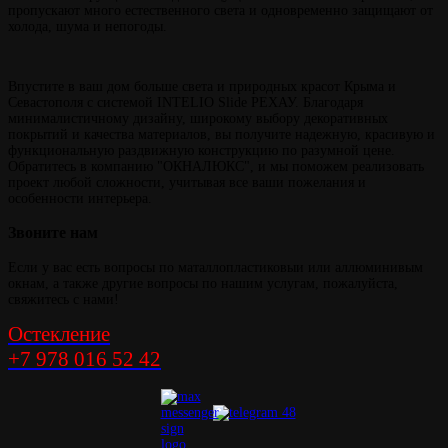
пропускают много естественного света и одновременно защищают от
холода, шума и непогоды.
Впустите в ваш дом больше света и природных красот Крыма и
Севастополя с системой INTELIO Slide РЕХАУ. Благодаря
минималистичному дизайну, широкому выбору декоративных
покрытий и качества материалов, вы получите надежную, красивую и
функциональную раздвижную конструкцию по разумной цене.
Обратитесь в компанию "ОКНАЛЮКС", и мы поможем реализовать
проект любой сложности, учитывая все ваши пожелания и
особенности интерьера.
Звоните
нам
Если у вас есть вопросы по маталлопластиковыи или аллюминивым
окнам, а также другие вопросы по нашим услугам, пожалуйста,
свяжитесь с нами!
Остекление
+7 978 016 52 42