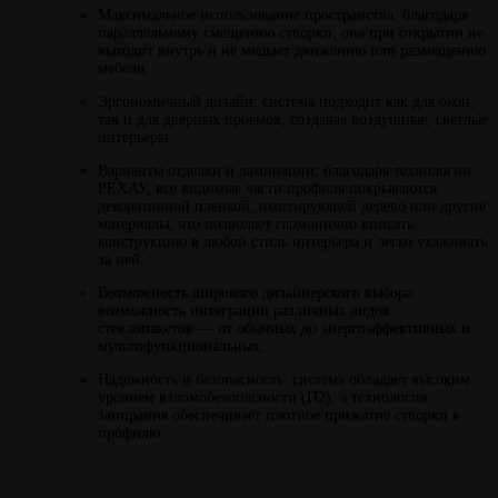
Максимальное использование пространства: благодаря
параллельному смещению створки, она при открытии не
выходит внутрь и не мешает движению или размещению
мебели.
Эргономичный дизайн: система подходит как для окон,
так и для дверных проемов, создавая воздушные, светлые
интерьеры.
Варианты отделки и ламинации: благодаря технологии
РЕХАУ, все видимые части профиля покрываются
декоративной пленкой, имитирующей дерево или другие
материалы, что позволяет гармонично вписать
конструкцию в любой стиль интерьера и легко ухаживать
за ней.
Возможность широкого дизайнерского выбора:
возможность интеграции различных видов
стеклопакетов — от обычных до энергоэффективных и
мультифункциональных.
Надежность и безопасность: система обладает высоким
уровнем взломобезопасности (П2), а технология
запирания обеспечивает плотное прижатие створки к
профилю.