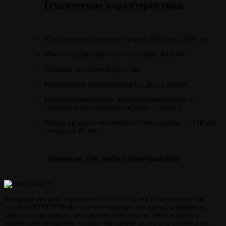
Технические характеристики
Максимальные габариты створки: 2000 мм x 2500 мм
Максимальная ширина конструкции: 4000 мм
Толщина заполнения: до 51 мм
Коэффициент теплопередачи Uf: до 1,3 Вт/м²K
Водонепроницаемость, воздухопроницаемость и
сопротивление ветровой нагрузке — класс А
Размер профиля: системная глубина коробки — 156 мм;
створка — 80 мм
Идеально для любого пространства
Благодаря высокой герметичности и эстетическим возможностям,
система INTELIO Slide отлично подойдет для жилых помещений,
офисных пространств, ресторанов и магазинов. Окна и двери с
такими конструкциями создают ощущение легкости и открытости,