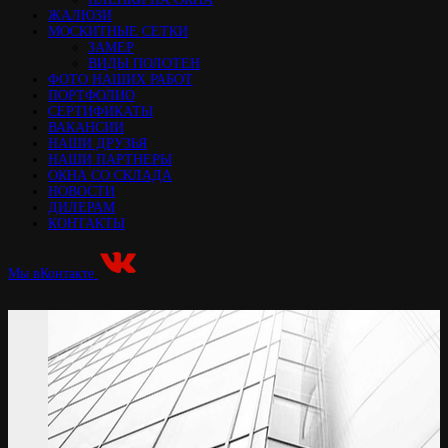
ЖАЛЮЗИ
МОСКИТНЫЕ СЕТКИ
ЗАМЕР
ВИДЫ ПОЛОТЕН
ФОТО НАШИХ РАБОТ
ПОРТФОЛИО
СЕРТИФИКАТЫ
ВАКАНСИИ
НАШИ ДРУЗЬЯ
НАШИ ПАРТНЕРЫ
ОКНА СО СКЛАДА
НОВОСТИ
ДИЛЕРАМ
КОНТАКТЫ
Мы вКонтакте