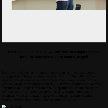
INTELIO Slide РЕХАУ — современная параллельно-
раздвижная система для окон и дверей
Планируете обновить интерьер или создать светлое просторное
пространство? Представляем систему INTELIO Slide РЕХАУ —
надежное и удобное решение для установки раздвижных окон и
дверей, которое объединяет современные технологические качества с
эстетической привлекательностью. Собранная по запатентованной
технологии, эта система позволяет максимально использовать
площадь и создавать изящные, функциональные конструкции в
жилых, коммерческих или общественных объектах.