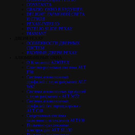
CONSTANTA
GRAZIO: ОКНО В БУДУЩЕЕ
DELIGHT: ГАРМОНИЯ СВЕТА
И СТИЛЯ
РЕХАУ-INTELIO
INTELIO SLIDE РЕХАУ
DIAMANT
ДВЕРИ РЕХАУ
ОСОБЕННОСТИ ДВЕРНЫХ
СИСТЕМ
ВХОДНЫЕ ДВЕРИ РЕХАУ
АЛЮМИНИЕВЫЕ ОКНА
О Компании АЛЮТЕХ
Стоечно-ригельная система ALT
F50
Cистема алюминиевых
профилей с терморазрывом ALT
W62
Система алюминивых профилей
с терморазрывом - ALT W72
Cистема алюминиевых
профилей без терморазрыва -
ALT C48
Cовременная система
балконного остекления ALT100
Подъемно-раздвижные
конструкции ALT SL130
Подъемно-раздвижные