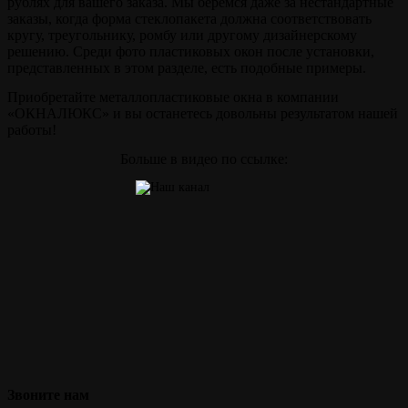
рублях для вашего заказа. Мы берёмся даже за нестандартные
заказы, когда форма стеклопакета должна соответствовать
кругу, треугольнику, ромбу или другому дизайнерскому
решению. Среди фото пластиковых окон после установки,
представленных в этом разделе, есть подобные примеры.
Приобретайте металлопластиковые окна в компании
«ОКНАЛЮКС» и вы останетесь довольны результатом нашей
работы!
Больше в видео по ссылке:
Звоните
нам