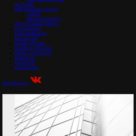
ЖАЛЮЗИ
МОСКИТНЫЕ СЕТКИ
ЗАМЕР
ВИДЫ ПОЛОТЕН
ФОТО НАШИХ РАБОТ
ПОРТФОЛИО
СЕРТИФИКАТЫ
ВАКАНСИИ
НАШИ ДРУЗЬЯ
НАШИ ПАРТНЕРЫ
ОКНА СО СКЛАДА
НОВОСТИ
ДИЛЕРАМ
КОНТАКТЫ
Мы вКонтакте