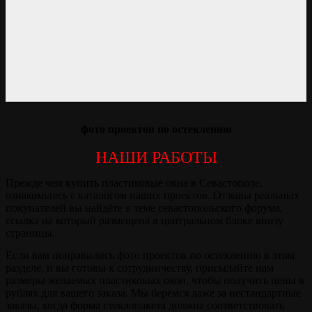
фото проектов по остеклению
НАШИ РАБОТЫ
Прежде чем купить пластиковые окна в Севастополе,
ознакомьтесь с каталогом наших проектов. Отзывы реальных
покупателей вы найдёте в теме севастопольского форума,
ссылка на который размещена в центральном блоке внизу
страницы.
Если вам понравились фото проектов по остеклению в этом
разделе, и вы готовы к сотрудничеству, присылайте нам
размеры желаемых пластиковых окон, чтобы получить цены в
рублях для вашего заказа. Мы берёмся даже за нестандартные
заказы, когда форма стеклопакета должна соответствовать