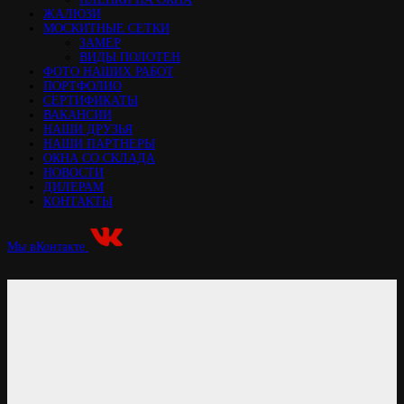
ЖАЛЮЗИ
МОСКИТНЫЕ СЕТКИ
ЗАМЕР
ВИДЫ ПОЛОТЕН
ФОТО НАШИХ РАБОТ
ПОРТФОЛИО
СЕРТИФИКАТЫ
ВАКАНСИИ
НАШИ ДРУЗЬЯ
НАШИ ПАРТНЕРЫ
ОКНА СО СКЛАДА
НОВОСТИ
ДИЛЕРАМ
КОНТАКТЫ
Мы вКонтакте