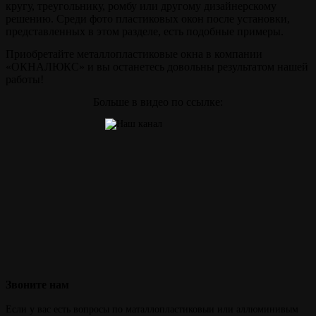
кругу, треугольнику, ромбу или другому дизайнерскому
решению. Среди фото пластиковых окон после установки,
представленных в этом разделе, есть подобные примеры.
Приобретайте металлопластиковые окна в компании
«ОКНАЛЮКС» и вы останетесь довольны результатом нашей
работы!
Больше в видео по ссылке:
Звоните
нам
Если у вас есть вопросы по маталлопластиковыи или аллюминивым