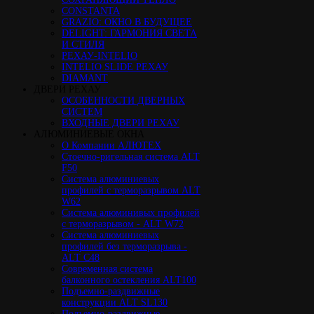
CONSTANTA
GRAZIO: ОКНО В БУДУЩЕЕ
DELIGHT: ГАРМОНИЯ СВЕТА
И СТИЛЯ
РЕХАУ-INTELIO
INTELIO SLIDE РЕХАУ
DIAMANT
ДВЕРИ РЕХАУ
ОСОБЕННОСТИ ДВЕРНЫХ
СИСТЕМ
ВХОДНЫЕ ДВЕРИ РЕХАУ
АЛЮМИНИЕВЫЕ ОКНА
О Компании АЛЮТЕХ
Стоечно-ригельная система ALT
F50
Cистема алюминиевых
профилей с терморазрывом ALT
W62
Система алюминивых профилей
с терморазрывом - ALT W72
Cистема алюминиевых
профилей без терморазрыва -
ALT C48
Cовременная система
балконного остекления ALT100
Подъемно-раздвижные
конструкции ALT SL130
Подъемно-раздвижные