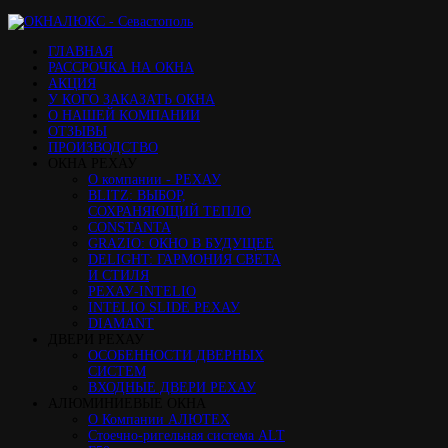
ГЛАВНАЯ
РАССРОЧКА НА ОКНА
АКЦИЯ
У КОГО ЗАКАЗАТЬ ОКНА
О НАШЕЙ КОМПАНИИ
ОТЗЫВЫ
ПРОИЗВОДСТВО
ОКНА РЕХАУ
О компании - РЕХАУ
BLITZ: ВЫБОР,
СОХРАНЯЮЩИЙ ТЕПЛО
CONSTANTA
GRAZIO: ОКНО В БУДУЩЕЕ
DELIGHT: ГАРМОНИЯ СВЕТА
И СТИЛЯ
РЕХАУ-INTELIO
INTELIO SLIDE РЕХАУ
DIAMANT
ДВЕРИ РЕХАУ
ОСОБЕННОСТИ ДВЕРНЫХ
СИСТЕМ
ВХОДНЫЕ ДВЕРИ РЕХАУ
АЛЮМИНИЕВЫЕ ОКНА
О Компании АЛЮТЕХ
Стоечно-ригельная система ALT