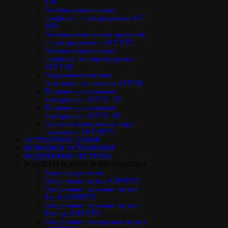
F50
Cистема алюминиевых
профилей с терморазрывом ALT
W62
Система алюминивых профилей
с терморазрывом - ALT W72
Cистема алюминиевых
профилей без терморазрыва -
ALT C48
Cовременная система
балконного остекления ALT100
Подъемно-раздвижные
конструкции ALT SL130
Подъемно-раздвижные
конструкции ALT SL160
Cкладные панорамные двери
гармошка - ALT BF73
ОСТЕКЛЕНИЕ ДОМОВ
БЕЗРАМНОЕ ОСТЕКЛЕНИЕ
РАЗДВИЖНЫЕ СИСТЕМЫ
РОЛЛЕТЫ ВОРОТА И АВТОМАТИКА
Защитные роллеты
Секционные ворота АЛЮТЕХ
Секционные гаражные ворота
Trend АЛЮТЕХ
Секционные гаражные ворота
Prestige АЛЮТЕХ
Секционные панорамные ворота