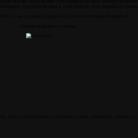
ртные заказы, когда форма стеклопакета должна соответствовать 
становки, представленных в этом разделе, есть подобные приме
С» и вы останетесь довольны результатом нашей работы!
Больше в видео по ссылке:
м, а также другие вопросы по нашим услугам, пожалуйста, свяжитесь с