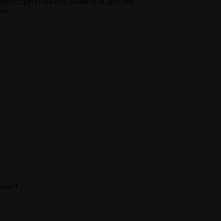
кругу, треугольнику, ромбу или другому
ры.
 нами!