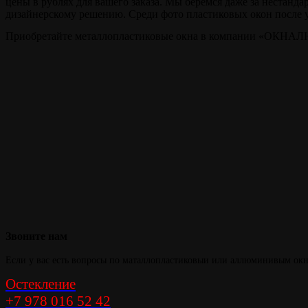
цены в рублях для вашего заказа. Мы берёмся даже за нестанда
дизайнерскому решению. Среди фото пластиковых окон после у
Приобретайте металлопластиковые окна в компании «ОКНАЛЮК
Тепло и уют в
вашем доме
Звоните
нам
Если у вас есть вопросы по маталлопластиковыи или аллюминивым окна
Остекление
+7 978 016 52 42