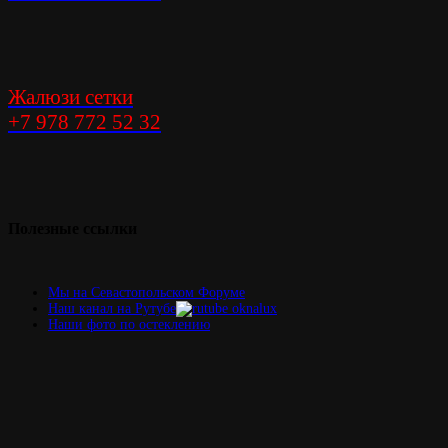
Жалюзи сетки
+7 978 772 52 32
Элегантность
решения
Полезные
ссылки
Мы на Севастопольском Форуме
Наш канал на Рутубе
Наши фото по остеклению