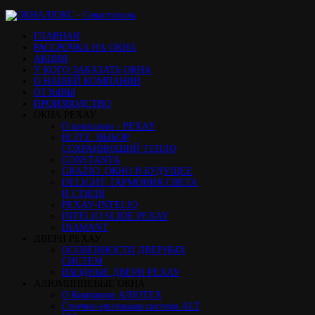
ГЛАВНАЯ
РАССРОЧКА НА ОКНА
АКЦИЯ
У КОГО ЗАКАЗАТЬ ОКНА
О НАШЕЙ КОМПАНИИ
ОТЗЫВЫ
ПРОИЗВОДСТВО
ОКНА РЕХАУ
О компании - РЕХАУ
BLITZ: ВЫБОР,
СОХРАНЯЮЩИЙ ТЕПЛО
CONSTANTA
GRAZIO: ОКНО В БУДУЩЕЕ
DELIGHT: ГАРМОНИЯ СВЕТА
И СТИЛЯ
РЕХАУ-INTELIO
INTELIO SLIDE РЕХАУ
DIAMANT
ДВЕРИ РЕХАУ
ОСОБЕННОСТИ ДВЕРНЫХ
СИСТЕМ
ВХОДНЫЕ ДВЕРИ РЕХАУ
АЛЮМИНИЕВЫЕ ОКНА
О Компании АЛЮТЕХ
Стоечно-ригельная система ALT