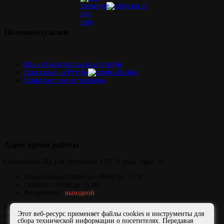
Полезные
ссылки
Мы на Севастопольском Форуме
Наш канал на Рутубе
Наши фото по остеклению
Адрес
время работы
Севастополь
Пр.Ген.Острякова 121Г,
2 этаж, офис 31
Понедельник-Пятница
с 09:00 до 17:30
Суббота с 09:00 до 15:00
Воскресенье:
выходной
Copyright © 2006-2026 ОКНАЛЮКС
Этот веб-ресурс применяет файлы cookies и инструменты для
Официальный сайт представителя завода ФДО и компании
сбора технической информации о посетителях. Передавая
«АЛЮТЕХ» в Севастополе