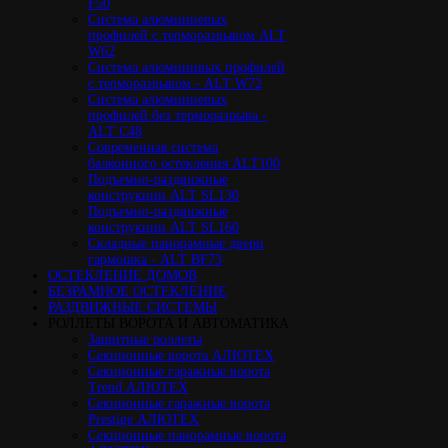
F50
Cистема алюминиевых
профилей с терморазрывом ALT
W62
Система алюминивых профилей
с терморазрывом - ALT W72
Cистема алюминиевых
профилей без терморазрыва -
ALT C48
Cовременная система
балконного остекления ALT100
Подъемно-раздвижные
конструкции ALT SL130
Подъемно-раздвижные
конструкции ALT SL160
Cкладные панорамные двери
гармошка - ALT BF73
ОСТЕКЛЕНИЕ ДОМОВ
БЕЗРАМНОЕ ОСТЕКЛЕНИЕ
РАЗДВИЖНЫЕ СИСТЕМЫ
РОЛЛЕТЫ ВОРОТА И АВТОМАТИКА
Защитные роллеты
Секционные ворота АЛЮТЕХ
Секционные гаражные ворота
Trend АЛЮТЕХ
Секционные гаражные ворота
Prestige АЛЮТЕХ
Секционные панорамные ворота