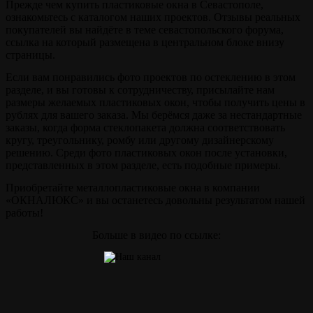
Прежде чем купить пластиковые окна в Севастополе,
ознакомьтесь с каталогом наших проектов. Отзывы реальных
покупателей вы найдёте в теме севастопольского форума,
ссылка на который размещена в центральном блоке внизу
страницы.
Если вам понравились фото проектов по остеклению в этом
разделе, и вы готовы к сотрудничеству, присылайте нам
размеры желаемых пластиковых окон, чтобы получить цены в
рублях для вашего заказа. Мы берёмся даже за нестандартные
заказы, когда форма стеклопакета должна соответствовать
кругу, треугольнику, ромбу или другому дизайнерскому
решению. Среди фото пластиковых окон после установки,
представленных в этом разделе, есть подобные примеры.
Приобретайте металлопластиковые окна в компании
«ОКНАЛЮКС» и вы останетесь довольны результатом нашей
работы!
Больше в видео по ссылке: