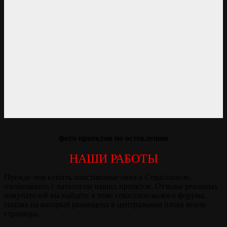
фото проектов по остеклению
НАШИ РАБОТЫ
Прежде чем купить пластиковые окна в Севастополе,
ознакомьтесь с каталогом наших проектов. Отзывы реальных
покупателей вы найдёте в теме севастопольского форума,
ссылка на который размещена в центральном блоке внизу
страницы.