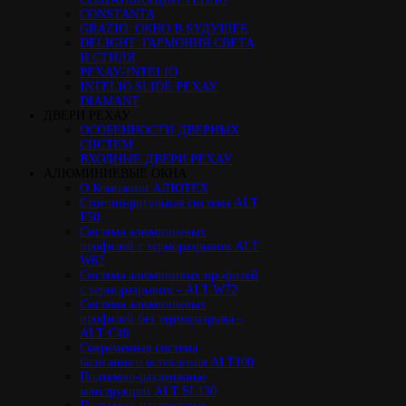
CONSTANTA
GRAZIO: ОКНО В БУДУЩЕЕ
DELIGHT: ГАРМОНИЯ СВЕТА
И СТИЛЯ
РЕХАУ-INTELIO
INTELIO SLIDE РЕХАУ
DIAMANT
ДВЕРИ РЕХАУ
ОСОБЕННОСТИ ДВЕРНЫХ
СИСТЕМ
ВХОДНЫЕ ДВЕРИ РЕХАУ
АЛЮМИНИЕВЫЕ ОКНА
О Компании АЛЮТЕХ
Стоечно-ригельная система ALT
F50
Cистема алюминиевых
профилей с терморазрывом ALT
W62
Система алюминивых профилей
с терморазрывом - ALT W72
Cистема алюминиевых
профилей без терморазрыва -
ALT C48
Cовременная система
балконного остекления ALT100
Подъемно-раздвижные
конструкции ALT SL130
Подъемно-раздвижные