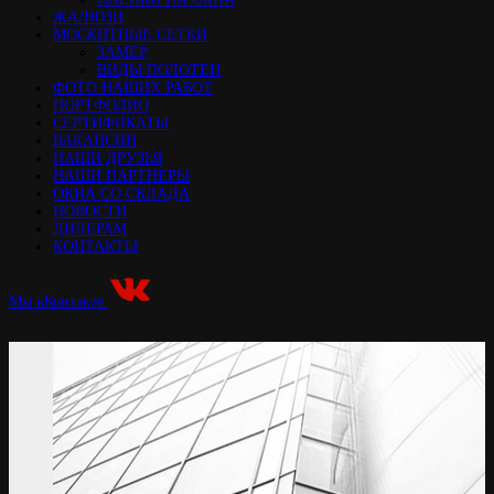
ЖАЛЮЗИ
МОСКИТНЫЕ СЕТКИ
ЗАМЕР
ВИДЫ ПОЛОТЕН
ФОТО НАШИХ РАБОТ
ПОРТФОЛИО
СЕРТИФИКАТЫ
ВАКАНСИИ
НАШИ ДРУЗЬЯ
НАШИ ПАРТНЕРЫ
ОКНА СО СКЛАДА
НОВОСТИ
ДИЛЕРАМ
КОНТАКТЫ
Мы вКонтакте