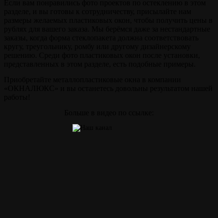
Если вам понравились фото проектов по остеклению в этом
разделе, и вы готовы к сотрудничеству, присылайте нам
размеры желаемых пластиковых окон, чтобы получить цены в
рублях для вашего заказа. Мы берёмся даже за нестандартные
заказы, когда форма стеклопакета должна соответствовать
кругу, треугольнику, ромбу или другому дизайнерскому
решению. Среди фото пластиковых окон после установки,
представленных в этом разделе, есть подобные примеры.
Приобретайте металлопластиковые окна в компании
«ОКНАЛЮКС» и вы останетесь довольны результатом нашей
работы!
Больше в видео по ссылке: