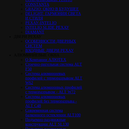
CONSTANTA
GRAZIO: ОКНО В БУДУЩЕЕ
DELIGHT: ГАРМОНИЯ СВЕТА
И СТИЛЯ
РЕХАУ-INTELIO
INTELIO SLIDE РЕХАУ
DIAMANT
ДВЕРИ РЕХАУ
ОСОБЕННОСТИ ДВЕРНЫХ
СИСТЕМ
ВХОДНЫЕ ДВЕРИ РЕХАУ
АЛЮМИНИЕВЫЕ ОКНА
О Компании АЛЮТЕХ
Стоечно-ригельная система ALT
F50
Cистема алюминиевых
профилей с терморазрывом ALT
W62
Система алюминивых профилей
с терморазрывом - ALT W72
Cистема алюминиевых
профилей без терморазрыва -
ALT C48
Cовременная система
балконного остекления ALT100
Подъемно-раздвижные
конструкции ALT SL130
Подъемно-раздвижные