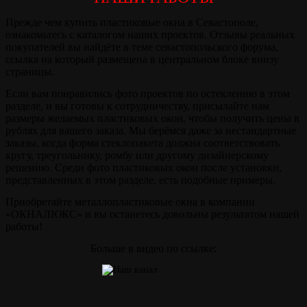
Прежде чем купить пластиковые окна в Севастополе,
ознакомьтесь с каталогом наших проектов. Отзывы реальных
покупателей вы найдёте в теме севастопольского форума,
ссылка на который размещена в центральном блоке внизу
страницы.
Если вам понравились фото проектов по остеклению в этом
разделе, и вы готовы к сотрудничеству, присылайте нам
размеры желаемых пластиковых окон, чтобы получить цены в
рублях для вашего заказа. Мы берёмся даже за нестандартные
заказы, когда форма стеклопакета должна соответствовать
кругу, треугольнику, ромбу или другому дизайнерскому
решению. Среди фото пластиковых окон после установки,
представленных в этом разделе, есть подобные примеры.
Приобретайте металлопластиковые окна в компании
«ОКНАЛЮКС» и вы останетесь довольны результатом нашей
работы!
Больше в видео по ссылке: