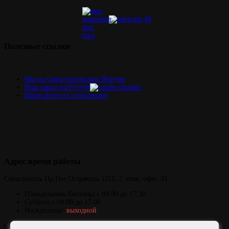
Полезные
ссылки
Мы на Севастопольском Форуме
Наш канал на Рутубе
Наши фото по остеклению
Адрес
время работы
Севастополь
Пр.Ген.Острякова 121Г,
2 этаж, офис 31
Понедельник-Пятница
с 09:00 до 17:30
Суббота с 09:00 до 15:00
Воскресенье:
выходной
Copyright © 2006-2026 ОКНАЛЮКС