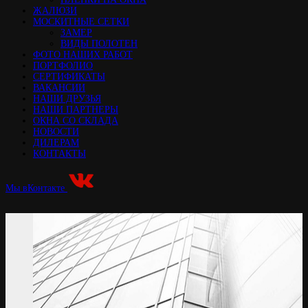
ЖАЛЮЗИ
МОСКИТНЫЕ СЕТКИ
ЗАМЕР
ВИДЫ ПОЛОТЕН
ФОТО НАШИХ РАБОТ
ПОРТФОЛИО
СЕРТИФИКАТЫ
ВАКАНСИИ
НАШИ ДРУЗЬЯ
НАШИ ПАРТНЕРЫ
ОКНА СО СКЛАДА
НОВОСТИ
ДИЛЕРАМ
КОНТАКТЫ
Мы вКонтакте