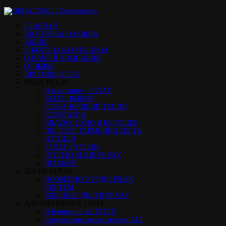
ГЛАВНАЯ
РАССРОЧКА НА ОКНА
АКЦИЯ
У КОГО ЗАКАЗАТЬ ОКНА
О НАШЕЙ КОМПАНИИ
ОТЗЫВЫ
ПРОИЗВОДСТВО
ОКНА РЕХАУ
О компании - РЕХАУ
BLITZ: ВЫБОР,
СОХРАНЯЮЩИЙ ТЕПЛО
CONSTANTA
GRAZIO: ОКНО В БУДУЩЕЕ
DELIGHT: ГАРМОНИЯ СВЕТА
И СТИЛЯ
РЕХАУ-INTELIO
INTELIO SLIDE РЕХАУ
DIAMANT
ДВЕРИ РЕХАУ
ОСОБЕННОСТИ ДВЕРНЫХ
СИСТЕМ
ВХОДНЫЕ ДВЕРИ РЕХАУ
АЛЮМИНИЕВЫЕ ОКНА
О Компании АЛЮТЕХ
Стоечно-ригельная система ALT