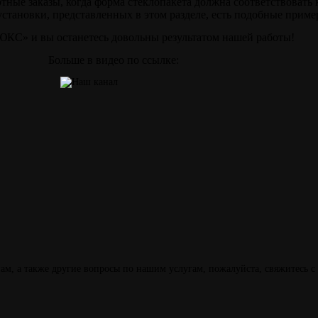
ртные заказы, когда форма стеклопакета должна соответствовать 
становки, представленных в этом разделе, есть подобные приме
С» и вы останетесь довольны результатом нашей работы!
Больше в видео по ссылке:
м, а также другие вопросы по нашим услугам, пожалуйста, свяжитесь с