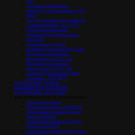
F50
Cистема алюминиевых
профилей с терморазрывом ALT
W62
Система алюминивых профилей
с терморазрывом - ALT W72
Cистема алюминиевых
профилей без терморазрыва -
ALT C48
Cовременная система
балконного остекления ALT100
Подъемно-раздвижные
конструкции ALT SL130
Подъемно-раздвижные
конструкции ALT SL160
Cкладные панорамные двери
гармошка - ALT BF73
ОСТЕКЛЕНИЕ ДОМОВ
БЕЗРАМНОЕ ОСТЕКЛЕНИЕ
РАЗДВИЖНЫЕ СИСТЕМЫ
РОЛЛЕТЫ ВОРОТА И АВТОМАТИКА
Защитные роллеты
Секционные ворота АЛЮТЕХ
Секционные гаражные ворота
Trend АЛЮТЕХ
Секционные гаражные ворота
Prestige АЛЮТЕХ
Секционные панорамные ворота