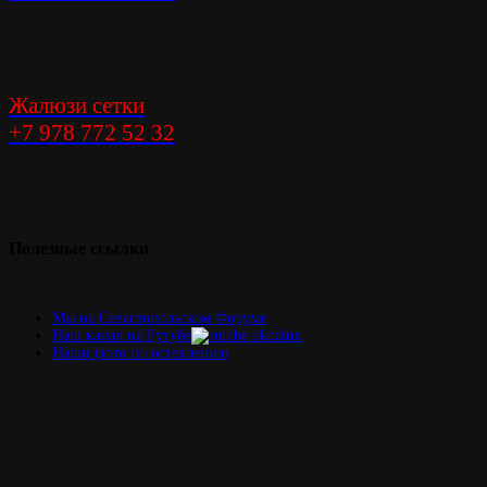
Жалюзи сетки
+7 978 772 52 32
Элегантность
решения
Полезные
ссылки
Мы на Севастопольском Форуме
Наш канал на Рутубе
Наши фото по остеклению