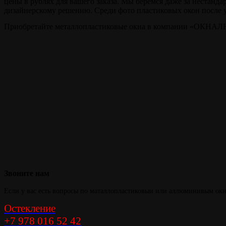
цены в рублях для вашего заказа. Мы берёмся даже за нестанда
дизайнерскому решению. Среди фото пластиковых окон после у
Приобретайте металлопластиковые окна в компании «ОКНАЛЮК
Тепло и уют в
вашем доме
Звоните
нам
Если у вас есть вопросы по маталлопластиковыи или аллюминивым окна
Остекление
+7 978 016 52 42