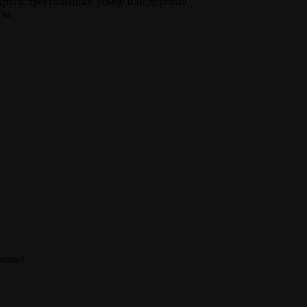
кругу, треугольнику, ромбу или другому
ры.
 нами!