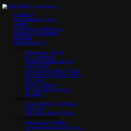
ГЛАВНАЯ
РАССРОЧКА НА ОКНА
АКЦИЯ
У КОГО ЗАКАЗАТЬ ОКНА
О НАШЕЙ КОМПАНИИ
ОТЗЫВЫ
ПРОИЗВОДСТВО
ОКНА РЕХАУ
О компании - РЕХАУ
BLITZ: ВЫБОР,
СОХРАНЯЮЩИЙ ТЕПЛО
CONSTANTA
GRAZIO: ОКНО В БУДУЩЕЕ
DELIGHT: ГАРМОНИЯ СВЕТА
И СТИЛЯ
РЕХАУ-INTELIO
INTELIO SLIDE РЕХАУ
DIAMANT
ДВЕРИ РЕХАУ
ОСОБЕННОСТИ ДВЕРНЫХ
СИСТЕМ
ВХОДНЫЕ ДВЕРИ РЕХАУ
АЛЮМИНИЕВЫЕ ОКНА
О Компании АЛЮТЕХ
Стоечно-ригельная система ALT