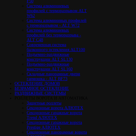
F50
Cистема алюминиевых
профилей с терморазрывом ALT
W62
Система алюминивых профилей
с терморазрывом - ALT W72
Cистема алюминиевых
профилей без терморазрыва -
ALT C48
Cовременная система
балконного остекления ALT100
Подъемно-раздвижные
конструкции ALT SL130
Подъемно-раздвижные
конструкции ALT SL160
Cкладные панорамные двери
гармошка - ALT BF73
ОСТЕКЛЕНИЕ ДОМОВ
БЕЗРАМНОЕ ОСТЕКЛЕНИЕ
РАЗДВИЖНЫЕ СИСТЕМЫ
РОЛЛЕТЫ ВОРОТА И АВТОМАТИКА
Защитные роллеты
Секционные ворота АЛЮТЕХ
Секционные гаражные ворота
Trend АЛЮТЕХ
Секционные гаражные ворота
Prestige АЛЮТЕХ
Секционные панорамные ворота