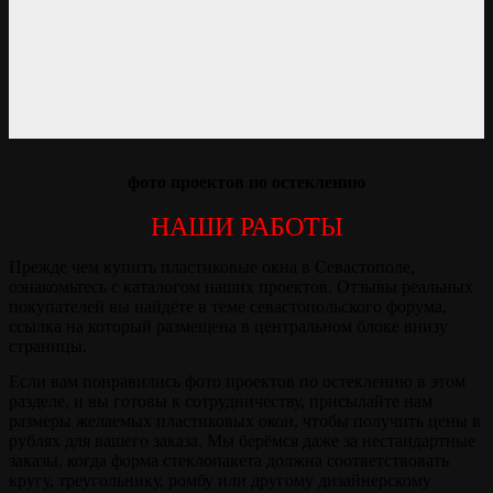
фото проектов по остеклению
НАШИ РАБОТЫ
Прежде чем купить пластиковые окна в Севастополе,
ознакомьтесь с каталогом наших проектов. Отзывы реальных
покупателей вы найдёте в теме севастопольского форума,
ссылка на который размещена в центральном блоке внизу
страницы.
Если вам понравились фото проектов по остеклению в этом
разделе, и вы готовы к сотрудничеству, присылайте нам
размеры желаемых пластиковых окон, чтобы получить цены в
рублях для вашего заказа. Мы берёмся даже за нестандартные
заказы, когда форма стеклопакета должна соответствовать
кругу, треугольнику, ромбу или другому дизайнерскому