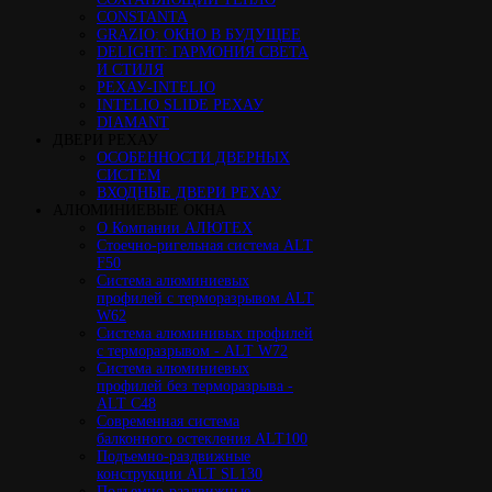
CONSTANTA
GRAZIO: ОКНО В БУДУЩЕЕ
DELIGHT: ГАРМОНИЯ СВЕТА
И СТИЛЯ
РЕХАУ-INTELIO
INTELIO SLIDE РЕХАУ
DIAMANT
ДВЕРИ РЕХАУ
ОСОБЕННОСТИ ДВЕРНЫХ
СИСТЕМ
ВХОДНЫЕ ДВЕРИ РЕХАУ
АЛЮМИНИЕВЫЕ ОКНА
О Компании АЛЮТЕХ
Стоечно-ригельная система ALT
F50
Cистема алюминиевых
профилей с терморазрывом ALT
W62
Система алюминивых профилей
с терморазрывом - ALT W72
Cистема алюминиевых
профилей без терморазрыва -
ALT C48
Cовременная система
балконного остекления ALT100
Подъемно-раздвижные
конструкции ALT SL130
Подъемно-раздвижные