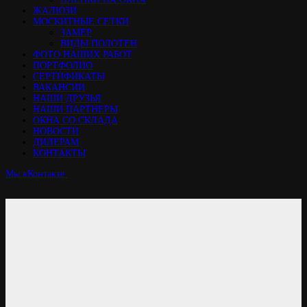
ЖАЛЮЗИ
МОСКИТНЫЕ СЕТКИ
ЗАМЕР
ВИДЫ ПОЛОТЕН
ФОТО НАШИХ РАБОТ
ПОРТФОЛИО
СЕРТИФИКАТЫ
ВАКАНСИИ
НАШИ ДРУЗЬЯ
НАШИ ПАРТНЕРЫ
ОКНА СО СКЛАДА
НОВОСТИ
ДИЛЕРАМ
КОНТАКТЫ
Мы вКонтакте