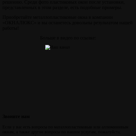
решению. Среди фото пластиковых окон после установки,
представленных в этом разделе, есть подобные примеры.
Приобретайте металлопластиковые окна в компании
«ОКНАЛЮКС» и вы останетесь довольны результатом нашей
работы!
Больше в видео по ссылке:
Звоните
нам
Если у вас есть вопросы по маталлопластиковыи или аллюминивым
окнам, а также другие вопросы по нашим услугам, пожалуйста,