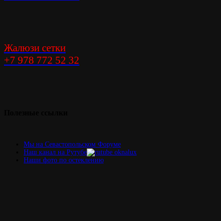
Жалюзи сетки
+7 978 772 52 32
Элегантность
решения
Полезные
ссылки
Мы на Севастопольском Форуме
Наш канал на Рутубе
Наши фото по остеклению