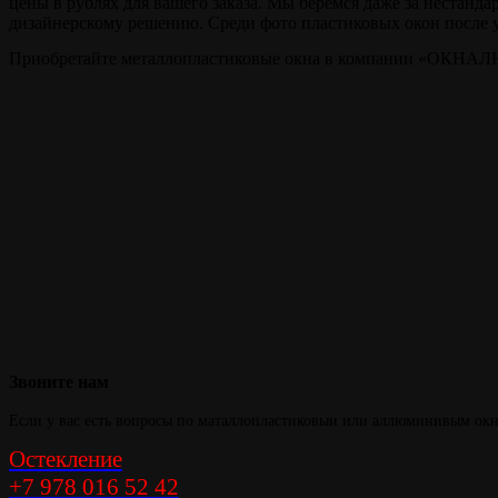
цены в рублях для вашего заказа. Мы берёмся даже за нестанда
дизайнерскому решению. Среди фото пластиковых окон после у
Приобретайте металлопластиковые окна в компании «ОКНАЛЮК
Тепло и уют в
вашем доме
Звоните
нам
Если у вас есть вопросы по маталлопластиковыи или аллюминивым окна
Остекление
+7 978 016 52 42