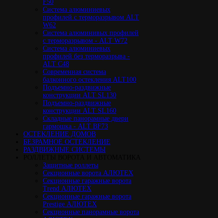
F50
Cистема алюминиевых
профилей с терморазрывом ALT
W62
Система алюминивых профилей
с терморазрывом - ALT W72
Cистема алюминиевых
профилей без терморазрыва -
ALT C48
Cовременная система
балконного остекления ALT100
Подъемно-раздвижные
конструкции ALT SL130
Подъемно-раздвижные
конструкции ALT SL160
Cкладные панорамные двери
гармошка - ALT BF73
ОСТЕКЛЕНИЕ ДОМОВ
БЕЗРАМНОЕ ОСТЕКЛЕНИЕ
РАЗДВИЖНЫЕ СИСТЕМЫ
РОЛЛЕТЫ ВОРОТА И АВТОМАТИКА
Защитные роллеты
Секционные ворота АЛЮТЕХ
Секционные гаражные ворота
Trend АЛЮТЕХ
Секционные гаражные ворота
Prestige АЛЮТЕХ
Секционные панорамные ворота