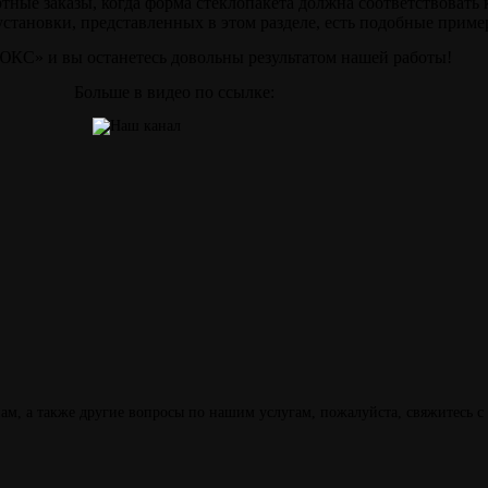
ртные заказы, когда форма стеклопакета должна соответствовать 
становки, представленных в этом разделе, есть подобные приме
С» и вы останетесь довольны результатом нашей работы!
Больше в видео по ссылке:
м, а также другие вопросы по нашим услугам, пожалуйста, свяжитесь с