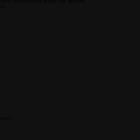
кругу, треугольнику, ромбу или другому
ры.
 нами!