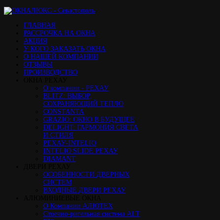
ГЛАВНАЯ
РАССРОЧКА НА ОКНА
АКЦИЯ
У КОГО ЗАКАЗАТЬ ОКНА
О НАШЕЙ КОМПАНИИ
ОТЗЫВЫ
ПРОИЗВОДСТВО
ОКНА РЕХАУ
О компании - РЕХАУ
BLITZ: ВЫБОР,
СОХРАНЯЮЩИЙ ТЕПЛО
CONSTANTA
GRAZIO: ОКНО В БУДУЩЕЕ
DELIGHT: ГАРМОНИЯ СВЕТА
И СТИЛЯ
РЕХАУ-INTELIO
INTELIO SLIDE РЕХАУ
DIAMANT
ДВЕРИ РЕХАУ
ОСОБЕННОСТИ ДВЕРНЫХ
СИСТЕМ
ВХОДНЫЕ ДВЕРИ РЕХАУ
АЛЮМИНИЕВЫЕ ОКНА
О Компании АЛЮТЕХ
Стоечно-ригельная система ALT