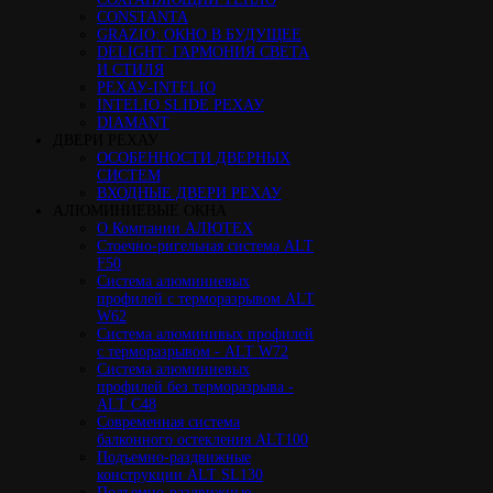
CONSTANTA
GRAZIO: ОКНО В БУДУЩЕЕ
DELIGHT: ГАРМОНИЯ СВЕТА
И СТИЛЯ
РЕХАУ-INTELIO
INTELIO SLIDE РЕХАУ
DIAMANT
ДВЕРИ РЕХАУ
ОСОБЕННОСТИ ДВЕРНЫХ
СИСТЕМ
ВХОДНЫЕ ДВЕРИ РЕХАУ
АЛЮМИНИЕВЫЕ ОКНА
О Компании АЛЮТЕХ
Стоечно-ригельная система ALT
F50
Cистема алюминиевых
профилей с терморазрывом ALT
W62
Система алюминивых профилей
с терморазрывом - ALT W72
Cистема алюминиевых
профилей без терморазрыва -
ALT C48
Cовременная система
балконного остекления ALT100
Подъемно-раздвижные
конструкции ALT SL130
Подъемно-раздвижные