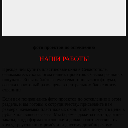
фото проектов по остеклению
НАШИ РАБОТЫ
Прежде чем купить пластиковые окна в Севастополе,
ознакомьтесь с каталогом наших проектов. Отзывы реальных
покупателей вы найдёте в теме севастопольского форума,
ссылка на который размещена в центральном блоке внизу
страницы.
Если вам понравились фото проектов по остеклению в этом
разделе, и вы готовы к сотрудничеству, присылайте нам
размеры желаемых пластиковых окон, чтобы получить цены в
рублях для вашего заказа. Мы берёмся даже за нестандартные
заказы, когда форма стеклопакета должна соответствовать
кругу, треугольнику, ромбу или другому дизайнерскому