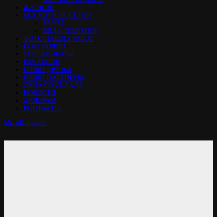
ЖАЛЮЗИ
МОСКИТНЫЕ СЕТКИ
ЗАМЕР
ВИДЫ ПОЛОТЕН
ФОТО НАШИХ РАБОТ
ПОРТФОЛИО
СЕРТИФИКАТЫ
ВАКАНСИИ
НАШИ ДРУЗЬЯ
НАШИ ПАРТНЕРЫ
ОКНА СО СКЛАДА
НОВОСТИ
ДИЛЕРАМ
КОНТАКТЫ
Мы вКонтакте