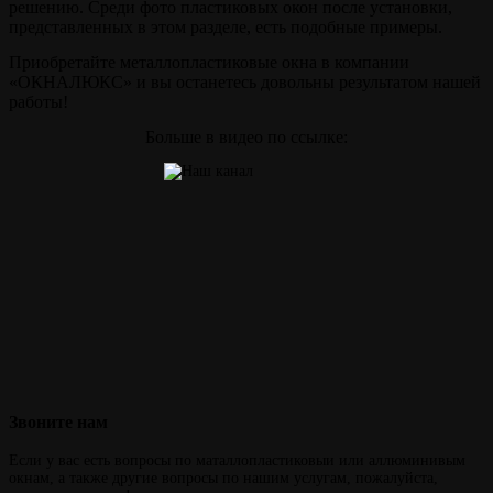
решению. Среди фото пластиковых окон после установки,
представленных в этом разделе, есть подобные примеры.
Приобретайте металлопластиковые окна в компании
«ОКНАЛЮКС» и вы останетесь довольны результатом нашей
работы!
Больше в видео по ссылке:
Звоните
нам
Если у вас есть вопросы по маталлопластиковыи или аллюминивым
окнам, а также другие вопросы по нашим услугам, пожалуйста,