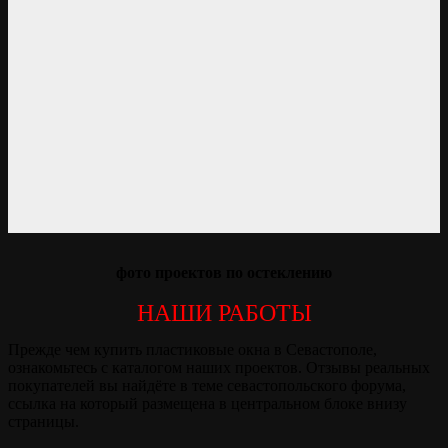
фото проектов по остеклению
НАШИ РАБОТЫ
Прежде чем купить пластиковые окна в Севастополе,
ознакомьтесь с каталогом наших проектов. Отзывы реальных
покупателей вы найдёте в теме севастопольского форума,
ссылка на который размещена в центральном блоке внизу
страницы.