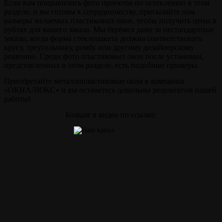
Если вам понравились фото проектов по остеклению в этом
разделе, и вы готовы к сотрудничеству, присылайте нам
размеры желаемых пластиковых окон, чтобы получить цены в
рублях для вашего заказа. Мы берёмся даже за нестандартные
заказы, когда форма стеклопакета должна соответствовать
кругу, треугольнику, ромбу или другому дизайнерскому
решению. Среди фото пластиковых окон после установки,
представленных в этом разделе, есть подобные примеры.
Приобретайте металлопластиковые окна в компании
«ОКНАЛЮКС» и вы останетесь довольны результатом нашей
работы!
Больше в видео по ссылке: