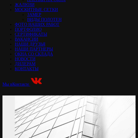
ЖАЛЮЗИ
МОСКИТНЫЕ СЕТКИ
ЗАМЕР
ВИДЫ ПОЛОТЕН
ФОТО НАШИХ РАБОТ
ПОРТФОЛИО
СЕРТИФИКАТЫ
ВАКАНСИИ
НАШИ ДРУЗЬЯ
НАШИ ПАРТНЕРЫ
ОКНА СО СКЛАДА
НОВОСТИ
ДИЛЕРАМ
КОНТАКТЫ
Мы вКонтакте