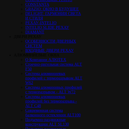
CONSTANTA
GRAZIO: ОКНО В БУДУЩЕЕ
DELIGHT: ГАРМОНИЯ СВЕТА
И СТИЛЯ
РЕХАУ-INTELIO
INTELIO SLIDE РЕХАУ
DIAMANT
ДВЕРИ РЕХАУ
ОСОБЕННОСТИ ДВЕРНЫХ
СИСТЕМ
ВХОДНЫЕ ДВЕРИ РЕХАУ
АЛЮМИНИЕВЫЕ ОКНА
О Компании АЛЮТЕХ
Стоечно-ригельная система ALT
F50
Cистема алюминиевых
профилей с терморазрывом ALT
W62
Система алюминивых профилей
с терморазрывом - ALT W72
Cистема алюминиевых
профилей без терморазрыва -
ALT C48
Cовременная система
балконного остекления ALT100
Подъемно-раздвижные
конструкции ALT SL130
Подъемно-раздвижные