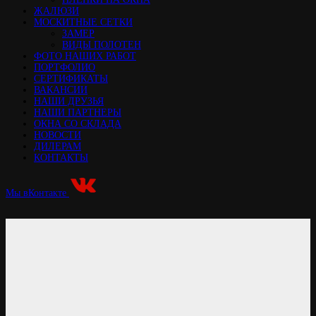
ЖАЛЮЗИ
МОСКИТНЫЕ СЕТКИ
ЗАМЕР
ВИДЫ ПОЛОТЕН
ФОТО НАШИХ РАБОТ
ПОРТФОЛИО
СЕРТИФИКАТЫ
ВАКАНСИИ
НАШИ ДРУЗЬЯ
НАШИ ПАРТНЕРЫ
ОКНА СО СКЛАДА
НОВОСТИ
ДИЛЕРАМ
КОНТАКТЫ
Мы вКонтакте