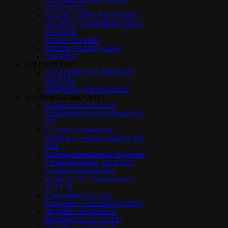
CONSTANTA
GRAZIO: ОКНО В БУДУЩЕЕ
DELIGHT: ГАРМОНИЯ СВЕТА
И СТИЛЯ
РЕХАУ-INTELIO
INTELIO SLIDE РЕХАУ
DIAMANT
ДВЕРИ РЕХАУ
ОСОБЕННОСТИ ДВЕРНЫХ
СИСТЕМ
ВХОДНЫЕ ДВЕРИ РЕХАУ
АЛЮМИНИЕВЫЕ ОКНА
О Компании АЛЮТЕХ
Стоечно-ригельная система ALT
F50
Cистема алюминиевых
профилей с терморазрывом ALT
W62
Система алюминивых профилей
с терморазрывом - ALT W72
Cистема алюминиевых
профилей без терморазрыва -
ALT C48
Cовременная система
балконного остекления ALT100
Подъемно-раздвижные
конструкции ALT SL130
Подъемно-раздвижные