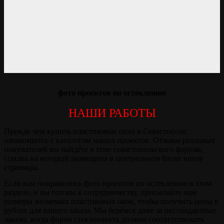
фото проектов по остеклению
НАШИ РАБОТЫ
Прежде чем купить пластиковые окна в Севастополе,
ознакомьтесь с каталогом наших проектов. Отзывы реальных
покупателей вы найдёте в теме севастопольского форума,
ссылка на который размещена в центральном блоке внизу
страницы.
Если вам понравились фото проектов по остеклению в этом
разделе, и вы готовы к сотрудничеству, присылайте нам
размеры желаемых пластиковых окон, чтобы получить цены в
рублях для вашего заказа. Мы берёмся даже за нестандартные
заказы, когда форма стеклопакета должна соответствовать