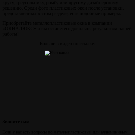
кругу, треугольнику, ромбу или другому дизайнерскому
решению. Среди фото пластиковых окон после установки,
представленных в этом разделе, есть подобные примеры.
Приобретайте металлопластиковые окна в компании
«ОКНАЛЮКС» и вы останетесь довольны результатом нашей
работы!
Больше в видео по ссылке:
Звоните
нам
Если у вас есть вопросы по маталлопластиковыи или аллюминивым