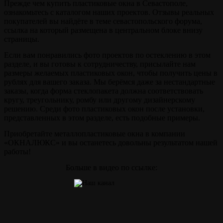
Прежде чем купить пластиковые окна в Севастополе,
ознакомьтесь с каталогом наших проектов. Отзывы реальных
покупателей вы найдёте в теме севастопольского форума,
ссылка на который размещена в центральном блоке внизу
страницы.
Если вам понравились фото проектов по остеклению в этом
разделе, и вы готовы к сотрудничеству, присылайте нам
размеры желаемых пластиковых окон, чтобы получить цены в
рублях для вашего заказа. Мы берёмся даже за нестандартные
заказы, когда форма стеклопакета должна соответствовать
кругу, треугольнику, ромбу или другому дизайнерскому
решению. Среди фото пластиковых окон после установки,
представленных в этом разделе, есть подобные примеры.
Приобретайте металлопластиковые окна в компании
«ОКНАЛЮКС» и вы останетесь довольны результатом нашей
работы!
Больше в видео по ссылке: