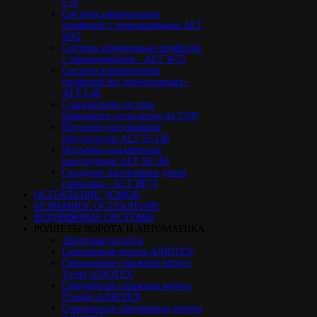
F50
Cистема алюминиевых
профилей с терморазрывом ALT
W62
Система алюминивых профилей
с терморазрывом - ALT W72
Cистема алюминиевых
профилей без терморазрыва -
ALT C48
Cовременная система
балконного остекления ALT100
Подъемно-раздвижные
конструкции ALT SL130
Подъемно-раздвижные
конструкции ALT SL160
Cкладные панорамные двери
гармошка - ALT BF73
ОСТЕКЛЕНИЕ ДОМОВ
БЕЗРАМНОЕ ОСТЕКЛЕНИЕ
РАЗДВИЖНЫЕ СИСТЕМЫ
РОЛЛЕТЫ ВОРОТА И АВТОМАТИКА
Защитные роллеты
Секционные ворота АЛЮТЕХ
Секционные гаражные ворота
Trend АЛЮТЕХ
Секционные гаражные ворота
Prestige АЛЮТЕХ
Секционные панорамные ворота