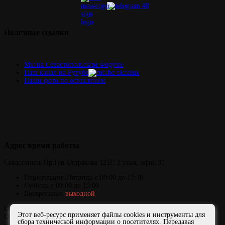
Полезные
ссылки
Мы на Севастопольском Форуме
Наш канал на Рутубе
Наши фото по остеклению
Адрес
время работы
Севастополь
Пр.Ген.Острякова 121Г,
2 этаж, офис 31
Понедельник-Пятница
с 09:00 до 17:30
Суббота с 09:00 до 15:00
Воскресенье:
выходной
Copyright © 2006-2026 ОКНАЛЮКС
Этот веб-ресурс применяет файлы cookies и инструменты для
Официальный сайт представителя завода ФДО и компании
сбора технической информации о посетителях. Передавая
«АЛЮТЕХ» в Севастополе