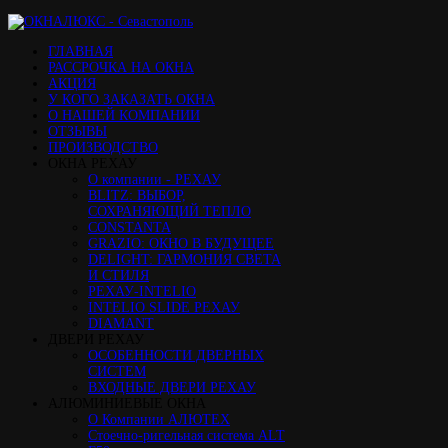
ГЛАВНАЯ
РАССРОЧКА НА ОКНА
АКЦИЯ
У КОГО ЗАКАЗАТЬ ОКНА
О НАШЕЙ КОМПАНИИ
ОТЗЫВЫ
ПРОИЗВОДСТВО
ОКНА РЕХАУ
О компании - РЕХАУ
BLITZ: ВЫБОР,
СОХРАНЯЮЩИЙ ТЕПЛО
CONSTANTA
GRAZIO: ОКНО В БУДУЩЕЕ
DELIGHT: ГАРМОНИЯ СВЕТА
И СТИЛЯ
РЕХАУ-INTELIO
INTELIO SLIDE РЕХАУ
DIAMANT
ДВЕРИ РЕХАУ
ОСОБЕННОСТИ ДВЕРНЫХ
СИСТЕМ
ВХОДНЫЕ ДВЕРИ РЕХАУ
АЛЮМИНИЕВЫЕ ОКНА
О Компании АЛЮТЕХ
Стоечно-ригельная система ALT