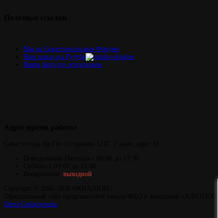
решения
Полезные
ссылки
Мы на Севастопольском Форуме
Наш канал на Рутубе
Наши фото по остеклению
Адрес
время работы
Севастополь
Пр.Ген.Острякова 121Г,
2 этаж, офис 31
Понедельник-Пятница
с 09:00 до 17:30
Суббота с 09:00 до 15:00
Воскресенье:
выходной
Copyright © 2006-2026 ОКНАЛЮКС
Официальный сайт представителя завода ФДО и компании «АЛЮТЕХ» 
Окна Севастополь