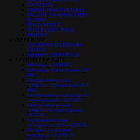
CONSTANTA
GRAZIO: ОКНО В БУДУЩЕЕ
DELIGHT: ГАРМОНИЯ СВЕТА
И СТИЛЯ
РЕХАУ-INTELIO
INTELIO SLIDE РЕХАУ
DIAMANT
ДВЕРИ РЕХАУ
ОСОБЕННОСТИ ДВЕРНЫХ
СИСТЕМ
ВХОДНЫЕ ДВЕРИ РЕХАУ
АЛЮМИНИЕВЫЕ ОКНА
О Компании АЛЮТЕХ
Стоечно-ригельная система ALT
F50
Cистема алюминиевых
профилей с терморазрывом ALT
W62
Система алюминивых профилей
с терморазрывом - ALT W72
Cистема алюминиевых
профилей без терморазрыва -
ALT C48
Cовременная система
балконного остекления ALT100
Подъемно-раздвижные
конструкции ALT SL130
Подъемно-раздвижные