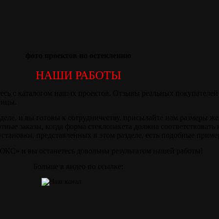
фото проектов по остеклению
НАШИ РАБОТЫ
есь с каталогом наших проектов. Отзывы реальных покупателей 
ницы.
деле, и вы готовы к сотрудничеству, присылайте нам размеры ж
ртные заказы, когда форма стеклопакета должна соответствовать 
становки, представленных в этом разделе, есть подобные приме
С» и вы останетесь довольны результатом нашей работы!
Больше в видео по ссылке: