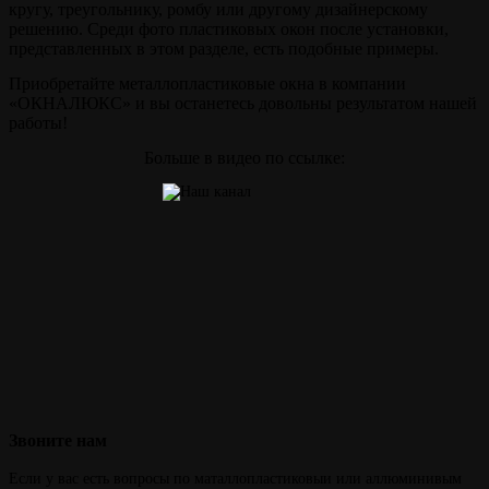
кругу, треугольнику, ромбу или другому дизайнерскому
решению. Среди фото пластиковых окон после установки,
представленных в этом разделе, есть подобные примеры.
Приобретайте металлопластиковые окна в компании
«ОКНАЛЮКС» и вы останетесь довольны результатом нашей
работы!
Больше в видео по ссылке:
Звоните
нам
Если у вас есть вопросы по маталлопластиковыи или аллюминивым