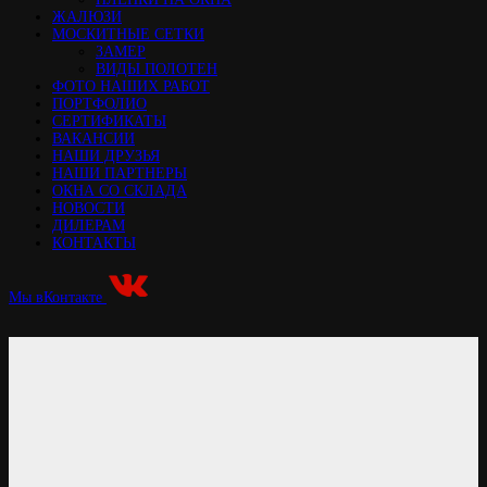
ЖАЛЮЗИ
МОСКИТНЫЕ СЕТКИ
ЗАМЕР
ВИДЫ ПОЛОТЕН
ФОТО НАШИХ РАБОТ
ПОРТФОЛИО
СЕРТИФИКАТЫ
ВАКАНСИИ
НАШИ ДРУЗЬЯ
НАШИ ПАРТНЕРЫ
ОКНА СО СКЛАДА
НОВОСТИ
ДИЛЕРАМ
КОНТАКТЫ
Мы вКонтакте