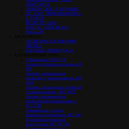
CONSTANTA
GRAZIO: ОКНО В БУДУЩЕЕ
DELIGHT: ГАРМОНИЯ СВЕТА
И СТИЛЯ
РЕХАУ-INTELIO
INTELIO SLIDE РЕХАУ
DIAMANT
ДВЕРИ РЕХАУ
ОСОБЕННОСТИ ДВЕРНЫХ
СИСТЕМ
ВХОДНЫЕ ДВЕРИ РЕХАУ
АЛЮМИНИЕВЫЕ ОКНА
О Компании АЛЮТЕХ
Стоечно-ригельная система ALT
F50
Cистема алюминиевых
профилей с терморазрывом ALT
W62
Система алюминивых профилей
с терморазрывом - ALT W72
Cистема алюминиевых
профилей без терморазрыва -
ALT C48
Cовременная система
балконного остекления ALT100
Подъемно-раздвижные
конструкции ALT SL130
Подъемно-раздвижные