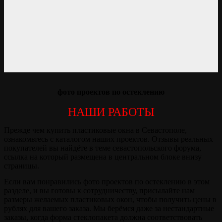
фото проектов по остеклению
НАШИ РАБОТЫ
Прежде чем купить пластиковые окна в Севастополе,
ознакомьтесь с каталогом наших проектов. Отзывы реальных
покупателей вы найдёте в теме севастопольского форума,
ссылка на который размещена в центральном блоке внизу
страницы.
Если вам понравились фото проектов по остеклению в этом
разделе, и вы готовы к сотрудничеству, присылайте нам
размеры желаемых пластиковых окон, чтобы получить цены в
рублях для вашего заказа. Мы берёмся даже за нестандартные
заказы, когда форма стеклопакета должна соответствовать