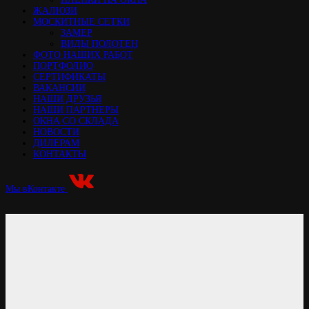
ЖАЛЮЗИ
МОСКИТНЫЕ СЕТКИ
ЗАМЕР
ВИДЫ ПОЛОТЕН
ФОТО НАШИХ РАБОТ
ПОРТФОЛИО
СЕРТИФИКАТЫ
ВАКАНСИИ
НАШИ ДРУЗЬЯ
НАШИ ПАРТНЕРЫ
ОКНА СО СКЛАДА
НОВОСТИ
ДИЛЕРАМ
КОНТАКТЫ
Мы вКонтакте