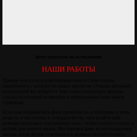
фото проектов по остеклению
НАШИ РАБОТЫ
Прежде чем купить пластиковые окна в Севастополе,
ознакомьтесь с каталогом наших проектов. Отзывы реальных
покупателей вы найдёте в теме севастопольского форума,
ссылка на который размещена в центральном блоке внизу
страницы.
Если вам понравились фото проектов по остеклению в этом
разделе, и вы готовы к сотрудничеству, присылайте нам
размеры желаемых пластиковых окон, чтобы получить цены в
рублях для вашего заказа. Мы берёмся даже за нестандартные
заказы, когда форма стеклопакета должна соответствовать