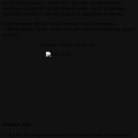
кругу, треугольнику, ромбу или другому дизайнерскому
решению. Среди фото пластиковых окон после установки,
представленных в этом разделе, есть подобные примеры.
Приобретайте металлопластиковые окна в компании
«ОКНАЛЮКС» и вы останетесь довольны результатом нашей
работы!
Больше в видео по ссылке:
Звоните
нам
Если у вас есть вопросы по маталлопластиковыи или аллюминивым