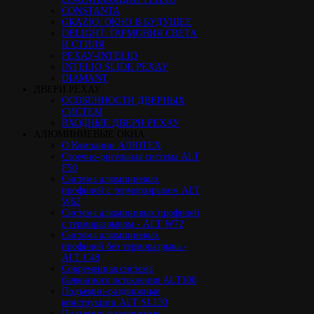
CONSTANTA
GRAZIO: ОКНО В БУДУЩЕЕ
DELIGHT: ГАРМОНИЯ СВЕТА
И СТИЛЯ
РЕХАУ-INTELIO
INTELIO SLIDE РЕХАУ
DIAMANT
ДВЕРИ РЕХАУ
ОСОБЕННОСТИ ДВЕРНЫХ
СИСТЕМ
ВХОДНЫЕ ДВЕРИ РЕХАУ
АЛЮМИНИЕВЫЕ ОКНА
О Компании АЛЮТЕХ
Стоечно-ригельная система ALT
F50
Cистема алюминиевых
профилей с терморазрывом ALT
W62
Система алюминивых профилей
с терморазрывом - ALT W72
Cистема алюминиевых
профилей без терморазрыва -
ALT C48
Cовременная система
балконного остекления ALT100
Подъемно-раздвижные
конструкции ALT SL130
Подъемно-раздвижные