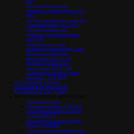
F50
Cистема алюминиевых
профилей с терморазрывом ALT
W62
Система алюминивых профилей
с терморазрывом - ALT W72
Cистема алюминиевых
профилей без терморазрыва -
ALT C48
Cовременная система
балконного остекления ALT100
Подъемно-раздвижные
конструкции ALT SL130
Подъемно-раздвижные
конструкции ALT SL160
Cкладные панорамные двери
гармошка - ALT BF73
ОСТЕКЛЕНИЕ ДОМОВ
БЕЗРАМНОЕ ОСТЕКЛЕНИЕ
РАЗДВИЖНЫЕ СИСТЕМЫ
РОЛЛЕТЫ ВОРОТА И АВТОМАТИКА
Защитные роллеты
Секционные ворота АЛЮТЕХ
Секционные гаражные ворота
Trend АЛЮТЕХ
Секционные гаражные ворота
Prestige АЛЮТЕХ
Секционные панорамные ворота