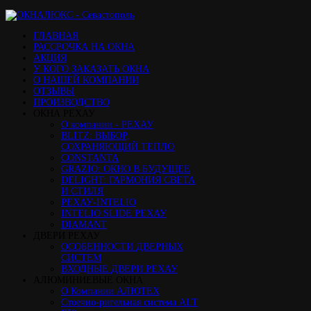
ГЛАВНАЯ
РАССРОЧКА НА ОКНА
АКЦИЯ
У КОГО ЗАКАЗАТЬ ОКНА
О НАШЕЙ КОМПАНИИ
ОТЗЫВЫ
ПРОИЗВОДСТВО
ОКНА РЕХАУ
О компании - РЕХАУ
BLITZ: ВЫБОР,
СОХРАНЯЮЩИЙ ТЕПЛО
CONSTANTA
GRAZIO: ОКНО В БУДУЩЕЕ
DELIGHT: ГАРМОНИЯ СВЕТА
И СТИЛЯ
РЕХАУ-INTELIO
INTELIO SLIDE РЕХАУ
DIAMANT
ДВЕРИ РЕХАУ
ОСОБЕННОСТИ ДВЕРНЫХ
СИСТЕМ
ВХОДНЫЕ ДВЕРИ РЕХАУ
АЛЮМИНИЕВЫЕ ОКНА
О Компании АЛЮТЕХ
Стоечно-ригельная система ALT