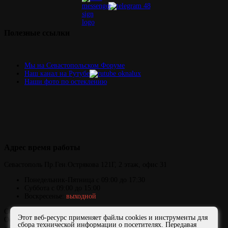
Полезные
ссылки
Мы на Севастопольском Форуме
Наш канал на Рутубе
Наши фото по остеклению
Адрес
время работы
Севастополь
Пр.Ген.Острякова 121Г,
2 этаж, офис 31
Понедельник-Пятница
с 09:00 до 17:30
Суббота с 09:00 до 15:00
Воскресенье:
выходной
Copyright © 2006-2026 ОКНАЛЮКС
Этот веб-ресурс применяет файлы cookies и инструменты для
Официальный сайт представителя завода ФДО и компании
сбора технической информации о посетителях. Передавая
«АЛЮТЕХ» в Севастополе