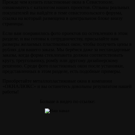
Прежде чем купить пластиковые окна в Севастополе,
ознакомьтесь с каталогом наших проектов. Отзывы реальных
покупателей вы найдёте в теме севастопольского форума,
ссылка на который размещена в центральном блоке внизу
страницы.
Если вам понравились фото проектов по остеклению в этом
разделе, и вы готовы к сотрудничеству, присылайте нам
размеры желаемых пластиковых окон, чтобы получить цены в
рублях для вашего заказа. Мы берёмся даже за нестандартные
заказы, когда форма стеклопакета должна соответствовать
кругу, треугольнику, ромбу или другому дизайнерскому
решению. Среди фото пластиковых окон после установки,
представленных в этом разделе, есть подобные примеры.
Приобретайте металлопластиковые окна в компании
«ОКНАЛЮКС» и вы останетесь довольны результатом нашей
работы!
Больше в видео по ссылке: