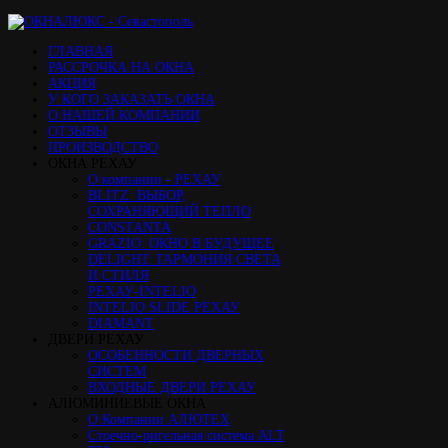
ГЛАВНАЯ
РАССРОЧКА НА ОКНА
АКЦИЯ
У КОГО ЗАКАЗАТЬ ОКНА
О НАШЕЙ КОМПАНИИ
ОТЗЫВЫ
ПРОИЗВОДСТВО
ОКНА РЕХАУ
О компании - РЕХАУ
BLITZ: ВЫБОР,
СОХРАНЯЮЩИЙ ТЕПЛО
CONSTANTA
GRAZIO: ОКНО В БУДУЩЕЕ
DELIGHT: ГАРМОНИЯ СВЕТА
И СТИЛЯ
РЕХАУ-INTELIO
INTELIO SLIDE РЕХАУ
DIAMANT
ДВЕРИ РЕХАУ
ОСОБЕННОСТИ ДВЕРНЫХ
СИСТЕМ
ВХОДНЫЕ ДВЕРИ РЕХАУ
АЛЮМИНИЕВЫЕ ОКНА
О Компании АЛЮТЕХ
Стоечно-ригельная система ALT