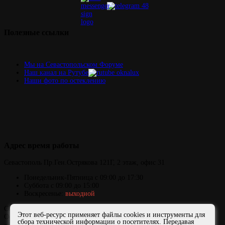
Полезные
ссылки
Мы на Севастопольском Форуме
Наш канал на Рутубе
Наши фото по остеклению
Адрес
время работы
Севастополь
Пр.Ген.Острякова 121Г,
2 этаж, офис 31
Понедельник-Пятница
с 09:00 до 17:30
Суббота с 09:00 до 15:00
Воскресенье:
выходной
Copyright © 2006-2026 ОКНАЛЮКС
Этот веб-ресурс применяет файлы cookies и инструменты для
Официальный сайт представителя завода ФДО и компании
сбора технической информации о посетителях. Передавая
«АЛЮТЕХ» в Севастополе