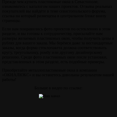
Прежде чем купить пластиковые окна в Севастополе,
ознакомьтесь с каталогом наших проектов. Отзывы реальных
покупателей вы найдёте в теме севастопольского форума,
ссылка на который размещена в центральном блоке внизу
страницы.
Если вам понравились фото проектов по остеклению в этом
разделе, и вы готовы к сотрудничеству, присылайте нам
размеры желаемых пластиковых окон, чтобы получить цены в
рублях для вашего заказа. Мы берёмся даже за нестандартные
заказы, когда форма стеклопакета должна соответствовать
кругу, треугольнику, ромбу или другому дизайнерскому
решению. Среди фото пластиковых окон после установки,
представленных в этом разделе, есть подобные примеры.
Приобретайте металлопластиковые окна в компании
«ОКНАЛЮКС» и вы останетесь довольны результатом нашей
работы!
Больше в видео по ссылке: