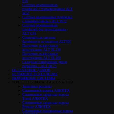
F50
Cистема алюминиевых
профилей с терморазрывом ALT
W62
Система алюминивых профилей
с терморазрывом - ALT W72
Cистема алюминиевых
профилей без терморазрыва -
ALT C48
Cовременная система
балконного остекления ALT100
Подъемно-раздвижные
конструкции ALT SL130
Подъемно-раздвижные
конструкции ALT SL160
Cкладные панорамные двери
гармошка - ALT BF73
ОСТЕКЛЕНИЕ ДОМОВ
БЕЗРАМНОЕ ОСТЕКЛЕНИЕ
РАЗДВИЖНЫЕ СИСТЕМЫ
РОЛЛЕТЫ ВОРОТА И АВТОМАТИКА
Защитные роллеты
Секционные ворота АЛЮТЕХ
Секционные гаражные ворота
Trend АЛЮТЕХ
Секционные гаражные ворота
Prestige АЛЮТЕХ
Секционные панорамные ворота