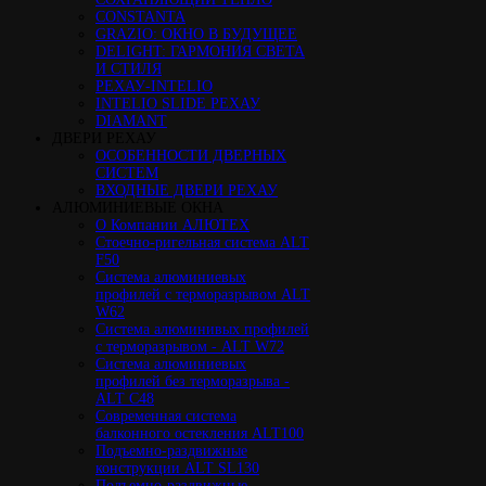
CONSTANTA
GRAZIO: ОКНО В БУДУЩЕЕ
DELIGHT: ГАРМОНИЯ СВЕТА
И СТИЛЯ
РЕХАУ-INTELIO
INTELIO SLIDE РЕХАУ
DIAMANT
ДВЕРИ РЕХАУ
ОСОБЕННОСТИ ДВЕРНЫХ
СИСТЕМ
ВХОДНЫЕ ДВЕРИ РЕХАУ
АЛЮМИНИЕВЫЕ ОКНА
О Компании АЛЮТЕХ
Стоечно-ригельная система ALT
F50
Cистема алюминиевых
профилей с терморазрывом ALT
W62
Система алюминивых профилей
с терморазрывом - ALT W72
Cистема алюминиевых
профилей без терморазрыва -
ALT C48
Cовременная система
балконного остекления ALT100
Подъемно-раздвижные
конструкции ALT SL130
Подъемно-раздвижные