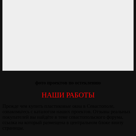
фото проектов по остеклению
НАШИ РАБОТЫ
Прежде чем купить пластиковые окна в Севастополе,
ознакомьтесь с каталогом наших проектов. Отзывы реальных
покупателей вы найдёте в теме севастопольского форума,
ссылка на который размещена в центральном блоке внизу
страницы.