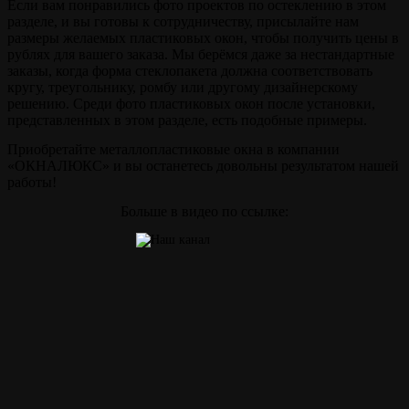
Если вам понравились фото проектов по остеклению в этом
разделе, и вы готовы к сотрудничеству, присылайте нам
размеры желаемых пластиковых окон, чтобы получить цены в
рублях для вашего заказа. Мы берёмся даже за нестандартные
заказы, когда форма стеклопакета должна соответствовать
кругу, треугольнику, ромбу или другому дизайнерскому
решению. Среди фото пластиковых окон после установки,
представленных в этом разделе, есть подобные примеры.
Приобретайте металлопластиковые окна в компании
«ОКНАЛЮКС» и вы останетесь довольны результатом нашей
работы!
Больше в видео по ссылке: