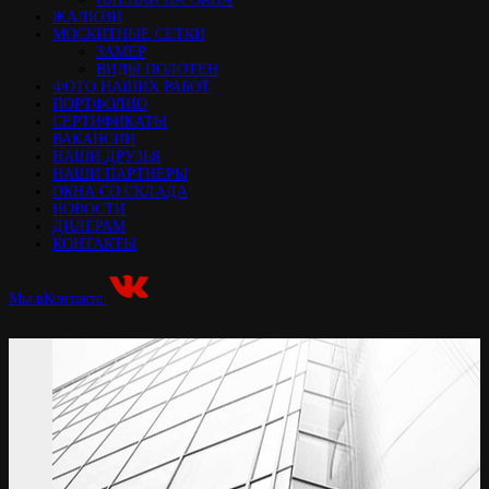
ЖАЛЮЗИ
МОСКИТНЫЕ СЕТКИ
ЗАМЕР
ВИДЫ ПОЛОТЕН
ФОТО НАШИХ РАБОТ
ПОРТФОЛИО
СЕРТИФИКАТЫ
ВАКАНСИИ
НАШИ ДРУЗЬЯ
НАШИ ПАРТНЕРЫ
ОКНА СО СКЛАДА
НОВОСТИ
ДИЛЕРАМ
КОНТАКТЫ
Мы вКонтакте