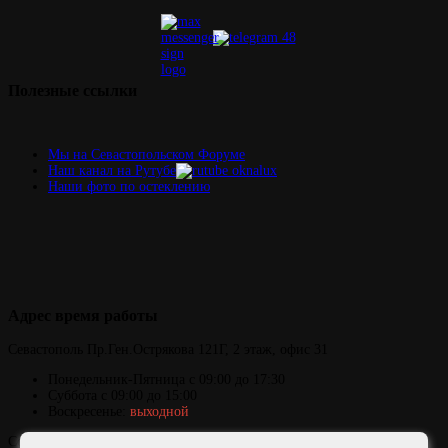
Полезные
ссылки
Мы на Севастопольском Форуме
Наш канал на Рутубе
Наши фото по остеклению
Адрес
время работы
Севастополь
Пр.Ген.Острякова 121Г,
2 этаж, офис 31
Понедельник-Пятница
с 09:00 до 17:30
Суббота с 09:00 до 15:00
Воскресенье:
выходной
Copyright © 2006-2026 ОКНАЛЮКС