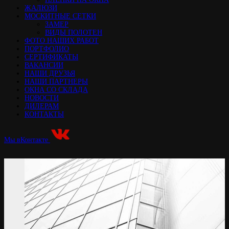
ЖАЛЮЗИ
МОСКИТНЫЕ СЕТКИ
ЗАМЕР
ВИДЫ ПОЛОТЕН
ФОТО НАШИХ РАБОТ
ПОРТФОЛИО
СЕРТИФИКАТЫ
ВАКАНСИИ
НАШИ ДРУЗЬЯ
НАШИ ПАРТНЕРЫ
ОКНА СО СКЛАДА
НОВОСТИ
ДИЛЕРАМ
КОНТАКТЫ
Мы вКонтакте