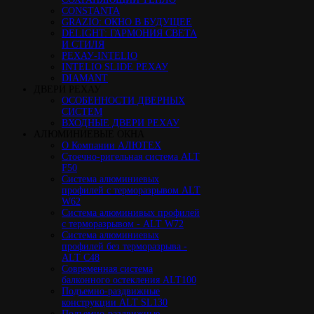
CONSTANTA
GRAZIO: ОКНО В БУДУЩЕЕ
DELIGHT: ГАРМОНИЯ СВЕТА
И СТИЛЯ
РЕХАУ-INTELIO
INTELIO SLIDE РЕХАУ
DIAMANT
ДВЕРИ РЕХАУ
ОСОБЕННОСТИ ДВЕРНЫХ
СИСТЕМ
ВХОДНЫЕ ДВЕРИ РЕХАУ
АЛЮМИНИЕВЫЕ ОКНА
О Компании АЛЮТЕХ
Стоечно-ригельная система ALT
F50
Cистема алюминиевых
профилей с терморазрывом ALT
W62
Система алюминивых профилей
с терморазрывом - ALT W72
Cистема алюминиевых
профилей без терморазрыва -
ALT C48
Cовременная система
балконного остекления ALT100
Подъемно-раздвижные
конструкции ALT SL130
Подъемно-раздвижные