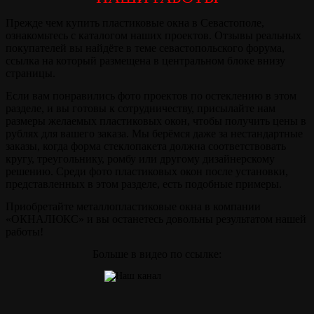
Прежде чем купить пластиковые окна в Севастополе,
ознакомьтесь с каталогом наших проектов. Отзывы реальных
покупателей вы найдёте в теме севастопольского форума,
ссылка на который размещена в центральном блоке внизу
страницы.
Если вам понравились фото проектов по остеклению в этом
разделе, и вы готовы к сотрудничеству, присылайте нам
размеры желаемых пластиковых окон, чтобы получить цены в
рублях для вашего заказа. Мы берёмся даже за нестандартные
заказы, когда форма стеклопакета должна соответствовать
кругу, треугольнику, ромбу или другому дизайнерскому
решению. Среди фото пластиковых окон после установки,
представленных в этом разделе, есть подобные примеры.
Приобретайте металлопластиковые окна в компании
«ОКНАЛЮКС» и вы останетесь довольны результатом нашей
работы!
Больше в видео по ссылке: