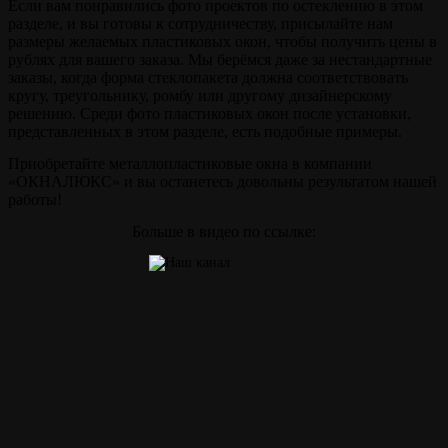
Если вам понравились фото проектов по остеклению в этом
разделе, и вы готовы к сотрудничеству, присылайте нам
размеры желаемых пластиковых окон, чтобы получить цены в
рублях для вашего заказа. Мы берёмся даже за нестандартные
заказы, когда форма стеклопакета должна соответствовать
кругу, треугольнику, ромбу или другому дизайнерскому
решению. Среди фото пластиковых окон после установки,
представленных в этом разделе, есть подобные примеры.
Приобретайте металлопластиковые окна в компании
«ОКНАЛЮКС» и вы останетесь довольны результатом нашей
работы!
Больше в видео по ссылке: