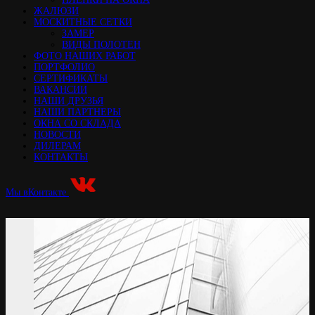
ЖАЛЮЗИ
МОСКИТНЫЕ СЕТКИ
ЗАМЕР
ВИДЫ ПОЛОТЕН
ФОТО НАШИХ РАБОТ
ПОРТФОЛИО
СЕРТИФИКАТЫ
ВАКАНСИИ
НАШИ ДРУЗЬЯ
НАШИ ПАРТНЕРЫ
ОКНА СО СКЛАДА
НОВОСТИ
ДИЛЕРАМ
КОНТАКТЫ
Мы вКонтакте