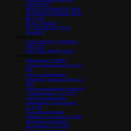
CONSTANTA
GRAZIO: ОКНО В БУДУЩЕЕ
DELIGHT: ГАРМОНИЯ СВЕТА
И СТИЛЯ
РЕХАУ-INTELIO
INTELIO SLIDE РЕХАУ
DIAMANT
ДВЕРИ РЕХАУ
ОСОБЕННОСТИ ДВЕРНЫХ
СИСТЕМ
ВХОДНЫЕ ДВЕРИ РЕХАУ
АЛЮМИНИЕВЫЕ ОКНА
О Компании АЛЮТЕХ
Стоечно-ригельная система ALT
F50
Cистема алюминиевых
профилей с терморазрывом ALT
W62
Система алюминивых профилей
с терморазрывом - ALT W72
Cистема алюминиевых
профилей без терморазрыва -
ALT C48
Cовременная система
балконного остекления ALT100
Подъемно-раздвижные
конструкции ALT SL130
Подъемно-раздвижные