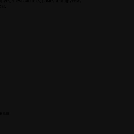
кругу, треугольнику, ромбу или другому
ры.
 нами!