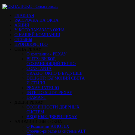
ГЛАВНАЯ
РАССРОЧКА НА ОКНА
АКЦИЯ
У КОГО ЗАКАЗАТЬ ОКНА
О НАШЕЙ КОМПАНИИ
ОТЗЫВЫ
ПРОИЗВОДСТВО
ОКНА РЕХАУ
О компании - РЕХАУ
BLITZ: ВЫБОР,
СОХРАНЯЮЩИЙ ТЕПЛО
CONSTANTA
GRAZIO: ОКНО В БУДУЩЕЕ
DELIGHT: ГАРМОНИЯ СВЕТА
И СТИЛЯ
РЕХАУ-INTELIO
INTELIO SLIDE РЕХАУ
DIAMANT
ДВЕРИ РЕХАУ
ОСОБЕННОСТИ ДВЕРНЫХ
СИСТЕМ
ВХОДНЫЕ ДВЕРИ РЕХАУ
АЛЮМИНИЕВЫЕ ОКНА
О Компании АЛЮТЕХ
Стоечно-ригельная система ALT