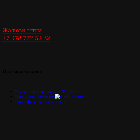
Жалюзи сетки
+7 978 772 52 32
Элегантность
решения
Полезные
ссылки
Мы на Севастопольском Форуме
Наш канал на Рутубе
Наши фото по остеклению