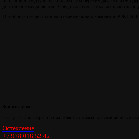
цены в рублях для вашего заказа. Мы берёмся даже за нестанда
дизайнерскому решению. Среди фото пластиковых окон после у
Приобретайте металлопластиковые окна в компании «ОКНАЛЮК
Тепло и уют в
вашем доме
Звоните
нам
Если у вас есть вопросы по маталлопластиковыи или аллюминивым окна
Остекление
+7 978 016 52 42