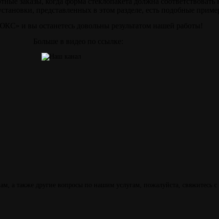
ртные заказы, когда форма стеклопакета должна соответствовать 
становки, представленных в этом разделе, есть подобные приме
С» и вы останетесь довольны результатом нашей работы!
Больше в видео по ссылке:
м, а также другие вопросы по нашим услугам, пожалуйста, свяжитесь с