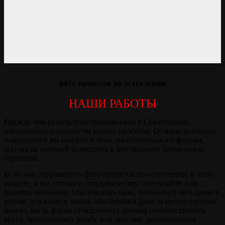
фото проектов по остеклению
НАШИ РАБОТЫ
Прежде чем купить пластиковые окна в Севастополе,
ознакомьтесь с каталогом наших проектов. Отзывы реальных
покупателей вы найдёте в теме севастопольского форума,
ссылка на который размещена в центральном блоке внизу
страницы.
Если вам понравились фото проектов по остеклению в этом
разделе, и вы готовы к сотрудничеству, присылайте нам
размеры желаемых пластиковых окон, чтобы получить цены в
рублях для вашего заказа. Мы берёмся даже за нестандартные
заказы, когда форма стеклопакета должна соответствовать
кругу, треугольнику, ромбу или другому дизайнерскому