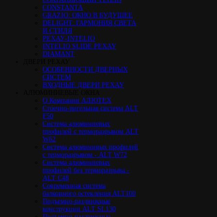
CONSTANTA
GRAZIO: ОКНО В БУДУЩЕЕ
DELIGHT: ГАРМОНИЯ СВЕТА
И СТИЛЯ
РЕХАУ-INTELIO
INTELIO SLIDE РЕХАУ
DIAMANT
ДВЕРИ РЕХАУ
ОСОБЕННОСТИ ДВЕРНЫХ
СИСТЕМ
ВХОДНЫЕ ДВЕРИ РЕХАУ
АЛЮМИНИЕВЫЕ ОКНА
О Компании АЛЮТЕХ
Стоечно-ригельная система ALT
F50
Cистема алюминиевых
профилей с терморазрывом ALT
W62
Система алюминивых профилей
с терморазрывом - ALT W72
Cистема алюминиевых
профилей без терморазрыва -
ALT C48
Cовременная система
балконного остекления ALT100
Подъемно-раздвижные
конструкции ALT SL130
Подъемно-раздвижные