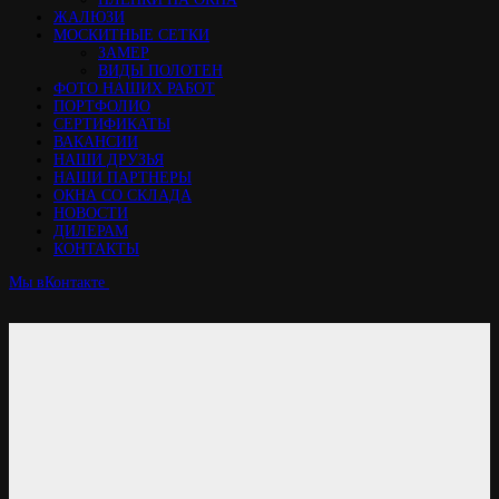
ЖАЛЮЗИ
МОСКИТНЫЕ СЕТКИ
ЗАМЕР
ВИДЫ ПОЛОТЕН
ФОТО НАШИХ РАБОТ
ПОРТФОЛИО
СЕРТИФИКАТЫ
ВАКАНСИИ
НАШИ ДРУЗЬЯ
НАШИ ПАРТНЕРЫ
ОКНА СО СКЛАДА
НОВОСТИ
ДИЛЕРАМ
КОНТАКТЫ
Мы вКонтакте