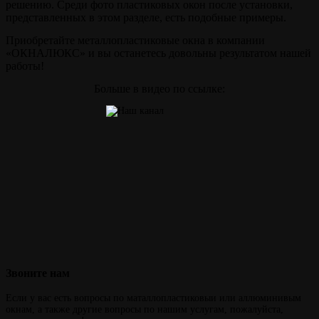
решению. Среди фото пластиковых окон после установки,
представленных в этом разделе, есть подобные примеры.
Приобретайте металлопластиковые окна в компании
«ОКНАЛЮКС» и вы останетесь довольны результатом нашей
работы!
Больше в видео по ссылке:
Звоните
нам
Если у вас есть вопросы по маталлопластиковыи или аллюминивым
окнам, а также другие вопросы по нашим услугам, пожалуйста,