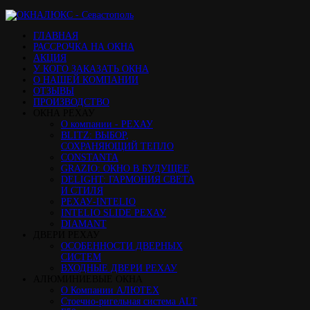
ГЛАВНАЯ
РАССРОЧКА НА ОКНА
АКЦИЯ
У КОГО ЗАКАЗАТЬ ОКНА
О НАШЕЙ КОМПАНИИ
ОТЗЫВЫ
ПРОИЗВОДСТВО
ОКНА РЕХАУ
О компании - РЕХАУ
BLITZ: ВЫБОР,
СОХРАНЯЮЩИЙ ТЕПЛО
CONSTANTA
GRAZIO: ОКНО В БУДУЩЕЕ
DELIGHT: ГАРМОНИЯ СВЕТА
И СТИЛЯ
РЕХАУ-INTELIO
INTELIO SLIDE РЕХАУ
DIAMANT
ДВЕРИ РЕХАУ
ОСОБЕННОСТИ ДВЕРНЫХ
СИСТЕМ
ВХОДНЫЕ ДВЕРИ РЕХАУ
АЛЮМИНИЕВЫЕ ОКНА
О Компании АЛЮТЕХ
Стоечно-ригельная система ALT