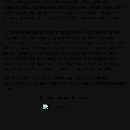
Прежде чем купить пластиковые окна в Севастополе,
ознакомьтесь с каталогом наших проектов. Отзывы реальных
покупателей вы найдёте в теме севастопольского форума,
ссылка на который размещена в центральном блоке внизу
страницы.
Если вам понравились фото проектов по остеклению в этом
разделе, и вы готовы к сотрудничеству, присылайте нам
размеры желаемых пластиковых окон, чтобы получить цены в
рублях для вашего заказа. Мы берёмся даже за нестандартные
заказы, когда форма стеклопакета должна соответствовать
кругу, треугольнику, ромбу или другому дизайнерскому
решению. Среди фото пластиковых окон после установки,
представленных в этом разделе, есть подобные примеры.
Приобретайте металлопластиковые окна в компании
«ОКНАЛЮКС» и вы останетесь довольны результатом нашей
работы!
Больше в видео по ссылке: