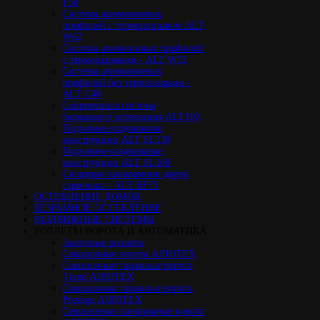
F50
Cистема алюминиевых
профилей с терморазрывом ALT
W62
Система алюминивых профилей
с терморазрывом - ALT W72
Cистема алюминиевых
профилей без терморазрыва -
ALT C48
Cовременная система
балконного остекления ALT100
Подъемно-раздвижные
конструкции ALT SL130
Подъемно-раздвижные
конструкции ALT SL160
Cкладные панорамные двери
гармошка - ALT BF73
ОСТЕКЛЕНИЕ ДОМОВ
БЕЗРАМНОЕ ОСТЕКЛЕНИЕ
РАЗДВИЖНЫЕ СИСТЕМЫ
РОЛЛЕТЫ ВОРОТА И АВТОМАТИКА
Защитные роллеты
Секционные ворота АЛЮТЕХ
Секционные гаражные ворота
Trend АЛЮТЕХ
Секционные гаражные ворота
Prestige АЛЮТЕХ
Секционные панорамные ворота