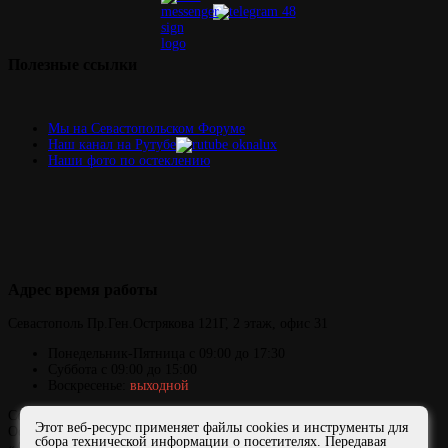
Полезные
ссылки
Мы на Севастопольском Форуме
Наш канал на Рутубе
Наши фото по остеклению
Адрес
время работы
Севастополь
Пр.Ген.Острякова 121Г,
2 этаж, офис 31
Понедельник-Пятница
с 09:00 до 17:30
Суббота с 09:00 до 15:00
Воскресенье:
выходной
Copyright © 2006-2026 ОКНАЛЮКС
Этот веб-ресурс применяет файлы cookies и инструменты для
Официальный сайт представителя завода ФДО и компании
сбора технической информации о посетителях. Передавая
«АЛЮТЕХ» в Севастополе