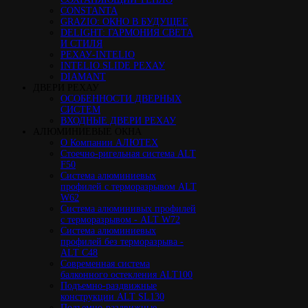
CONSTANTA
GRAZIO: ОКНО В БУДУЩЕЕ
DELIGHT: ГАРМОНИЯ СВЕТА
И СТИЛЯ
РЕХАУ-INTELIO
INTELIO SLIDE РЕХАУ
DIAMANT
ДВЕРИ РЕХАУ
ОСОБЕННОСТИ ДВЕРНЫХ
СИСТЕМ
ВХОДНЫЕ ДВЕРИ РЕХАУ
АЛЮМИНИЕВЫЕ ОКНА
О Компании АЛЮТЕХ
Стоечно-ригельная система ALT
F50
Cистема алюминиевых
профилей с терморазрывом ALT
W62
Система алюминивых профилей
с терморазрывом - ALT W72
Cистема алюминиевых
профилей без терморазрыва -
ALT C48
Cовременная система
балконного остекления ALT100
Подъемно-раздвижные
конструкции ALT SL130
Подъемно-раздвижные