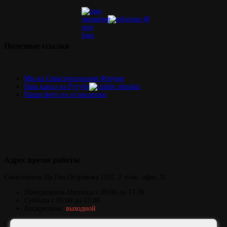
Полезные
ссылки
Мы на Севастопольском Форуме
Наш канал на Рутубе
Наши фото по остеклению
Адрес
время работы
Севастополь
Пр.Ген.Острякова 121Г,
2 этаж, офис 31
Понедельник-Пятница
с 09:00 до 17:30
Суббота с 09:00 до 15:00
Воскресенье:
выходной
Copyright © 2006-2026 ОКНАЛЮКС