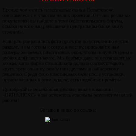
Прежде чем купить пластиковые окна в Севастополе,
ознакомьтесь с каталогом наших проектов. Отзывы реальных
покупателей вы найдёте в теме севастопольского форума,
ссылка на который размещена в центральном блоке внизу
страницы.
Если вам понравились фото проектов по остеклению в этом
разделе, и вы готовы к сотрудничеству, присылайте нам
размеры желаемых пластиковых окон, чтобы получить цены в
рублях для вашего заказа. Мы берёмся даже за нестандартные
заказы, когда форма стеклопакета должна соответствовать
кругу, треугольнику, ромбу или другому дизайнерскому
решению. Среди фото пластиковых окон после установки,
представленных в этом разделе, есть подобные примеры.
Приобретайте металлопластиковые окна в компании
«ОКНАЛЮКС» и вы останетесь довольны результатом нашей
работы!
Больше в видео по ссылке: