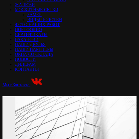
ЖАЛЮЗИ
МОСКИТНЫЕ СЕТКИ
ЗАМЕР
ВИДЫ ПОЛОТЕН
ФОТО НАШИХ РАБОТ
ПОРТФОЛИО
СЕРТИФИКАТЫ
ВАКАНСИИ
НАШИ ДРУЗЬЯ
НАШИ ПАРТНЕРЫ
ОКНА СО СКЛАДА
НОВОСТИ
ДИЛЕРАМ
КОНТАКТЫ
Мы вКонтакте