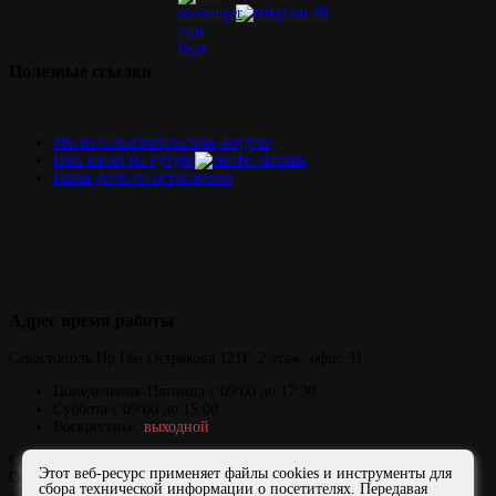
Полезные
ссылки
Мы на Севастопольском Форуме
Наш канал на Рутубе
Наши фото по остеклению
Адрес
время работы
Севастополь
Пр.Ген.Острякова 121Г,
2 этаж, офис 31
Понедельник-Пятница
с 09:00 до 17:30
Суббота с 09:00 до 15:00
Воскресенье:
выходной
Copyright © 2006-2026 ОКНАЛЮКС
Этот веб-ресурс применяет файлы cookies и инструменты для
Официальный сайт представителя завода ФДО и компании
сбора технической информации о посетителях. Передавая
«АЛЮТЕХ» в Севастополе