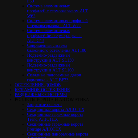
F50
Cистема алюминиевых
профилей с терморазрывом ALT
W62
Система алюминивых профилей
с терморазрывом - ALT W72
Cистема алюминиевых
профилей без терморазрыва -
ALT C48
Cовременная система
балконного остекления ALT100
Подъемно-раздвижные
конструкции ALT SL130
Подъемно-раздвижные
конструкции ALT SL160
Cкладные панорамные двери
гармошка - ALT BF73
ОСТЕКЛЕНИЕ ДОМОВ
БЕЗРАМНОЕ ОСТЕКЛЕНИЕ
РАЗДВИЖНЫЕ СИСТЕМЫ
РОЛЛЕТЫ ВОРОТА И АВТОМАТИКА
Защитные роллеты
Секционные ворота АЛЮТЕХ
Секционные гаражные ворота
Trend АЛЮТЕХ
Секционные гаражные ворота
Prestige АЛЮТЕХ
Секционные панорамные ворота