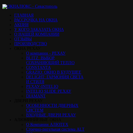
ГЛАВНАЯ
РАССРОЧКА НА ОКНА
АКЦИЯ
У КОГО ЗАКАЗАТЬ ОКНА
О НАШЕЙ КОМПАНИИ
ОТЗЫВЫ
ПРОИЗВОДСТВО
ОКНА РЕХАУ
О компании - РЕХАУ
BLITZ: ВЫБОР,
СОХРАНЯЮЩИЙ ТЕПЛО
CONSTANTA
GRAZIO: ОКНО В БУДУЩЕЕ
DELIGHT: ГАРМОНИЯ СВЕТА
И СТИЛЯ
РЕХАУ-INTELIO
INTELIO SLIDE РЕХАУ
DIAMANT
ДВЕРИ РЕХАУ
ОСОБЕННОСТИ ДВЕРНЫХ
СИСТЕМ
ВХОДНЫЕ ДВЕРИ РЕХАУ
АЛЮМИНИЕВЫЕ ОКНА
О Компании АЛЮТЕХ
Стоечно-ригельная система ALT