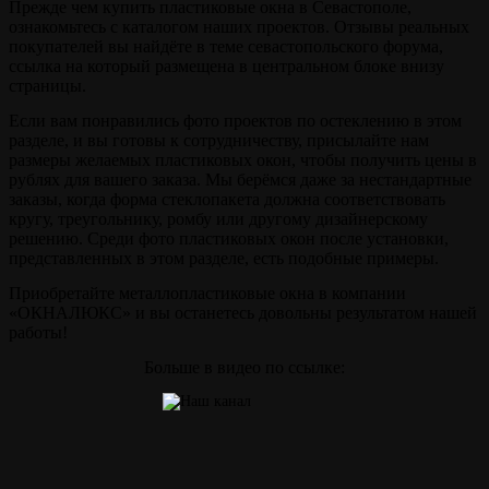
Прежде чем купить пластиковые окна в Севастополе,
ознакомьтесь с каталогом наших проектов. Отзывы реальных
покупателей вы найдёте в теме севастопольского форума,
ссылка на который размещена в центральном блоке внизу
страницы.
Если вам понравились фото проектов по остеклению в этом
разделе, и вы готовы к сотрудничеству, присылайте нам
размеры желаемых пластиковых окон, чтобы получить цены в
рублях для вашего заказа. Мы берёмся даже за нестандартные
заказы, когда форма стеклопакета должна соответствовать
кругу, треугольнику, ромбу или другому дизайнерскому
решению. Среди фото пластиковых окон после установки,
представленных в этом разделе, есть подобные примеры.
Приобретайте металлопластиковые окна в компании
«ОКНАЛЮКС» и вы останетесь довольны результатом нашей
работы!
Больше в видео по ссылке: