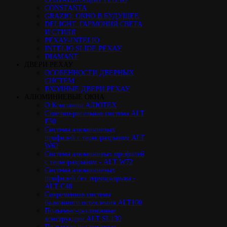
CONSTANTA
GRAZIO: ОКНО В БУДУЩЕЕ
DELIGHT: ГАРМОНИЯ СВЕТА
И СТИЛЯ
РЕХАУ-INTELIO
INTELIO SLIDE РЕХАУ
DIAMANT
ДВЕРИ РЕХАУ
ОСОБЕННОСТИ ДВЕРНЫХ
СИСТЕМ
ВХОДНЫЕ ДВЕРИ РЕХАУ
АЛЮМИНИЕВЫЕ ОКНА
О Компании АЛЮТЕХ
Стоечно-ригельная система ALT
F50
Cистема алюминиевых
профилей с терморазрывом ALT
W62
Система алюминивых профилей
с терморазрывом - ALT W72
Cистема алюминиевых
профилей без терморазрыва -
ALT C48
Cовременная система
балконного остекления ALT100
Подъемно-раздвижные
конструкции ALT SL130
Подъемно-раздвижные