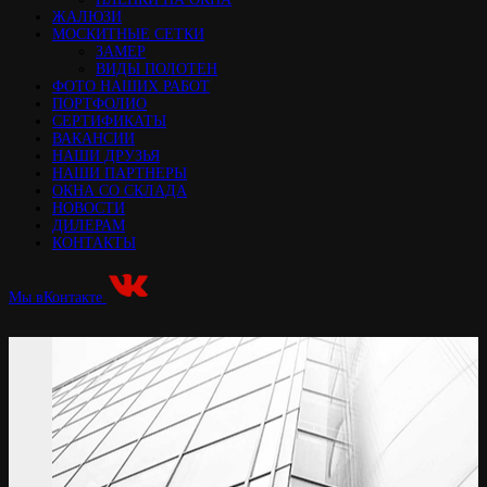
ЖАЛЮЗИ
МОСКИТНЫЕ СЕТКИ
ЗАМЕР
ВИДЫ ПОЛОТЕН
ФОТО НАШИХ РАБОТ
ПОРТФОЛИО
СЕРТИФИКАТЫ
ВАКАНСИИ
НАШИ ДРУЗЬЯ
НАШИ ПАРТНЕРЫ
ОКНА СО СКЛАДА
НОВОСТИ
ДИЛЕРАМ
КОНТАКТЫ
Мы вКонтакте