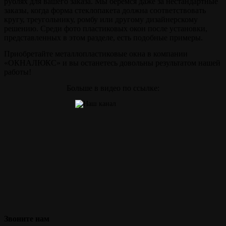
рублях для вашего заказа. Мы берёмся даже за нестандартные
заказы, когда форма стеклопакета должна соответствовать
кругу, треугольнику, ромбу или другому дизайнерскому
решению. Среди фото пластиковых окон после установки,
представленных в этом разделе, есть подобные примеры.
Приобретайте металлопластиковые окна в компании
«ОКНАЛЮКС» и вы останетесь довольны результатом нашей
работы!
Больше в видео по ссылке:
Звоните
нам